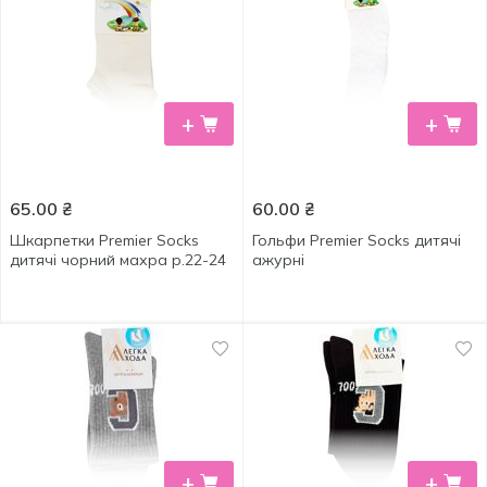
+
+
65.00
₴
60.00
₴
Шкарпетки Premier Socks
Гольфи Premier Socks дитячі
дитячі чорний махра р.22-24
ажурні
+
+