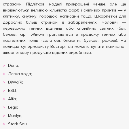
стразами. Підліткові моделі прикрашені менше, але ще
вирізняються великою кількістю фарб і сміливих принтів — у
клітинку, смужку, горошок, написами тощо. Шкарпетки для
дорослих більш стримані в забарвленнях. Чоловічі —
переважно темних відтінків або спокійних світлих (білі,
бежеві, сірі). Жіночі трапляються в продажу темних або
пастельних тонів (салатові, блакитні, бузкові, рожеві). На
полицях супермаркету Восторг ви можете купити панчішно-
шкарпеткову продукцію відомих виробників:
Duna;
Легка хода;
DiWaRi;
ESLI;
Alfa;
Legs;
Marilyn;
Stark Soul;