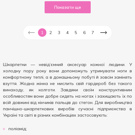
Показати ще
1
2
3
4
5
6
7
Шкарпетки — невід’ємний аксесуар кожної людини. У
холодну пору року вони допоможуть утримувати ноги в
комфортному теплі, а в домашньому побуті й зовсім замінять
взуття. Жодна жінка не мислить свій гардероб без такого
винаходу, як колготи. Завдяки своїм конструктивним
особливостям вони добре сидять на ногах і захищають їх по
всій довжині від кінчиків пальців до стегон. Для виробництва
панчішно-шкарпеткових виробів сучасні підприємства в
Україні та світі в різних комбінаціях застосовують:
поліамід;