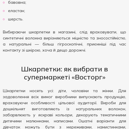
бавовна;
еластан;
шерсть.
Вибираючи шкарпетки в магазині, слід враховувати, що
синтетичні волокна вирізняються міцністю та зносостійкістю,
а натуральні — більш гігроскопічні, приємніші під час
контакту зі шкірою, хоча й дещо дорожчі.
Шкарпетки: як вибрати в
супермаркеті «Восторг»
Шкарпетки носять усі: діти, чоловіки та жінки. Для
задоволення всіх вимог виробники випускають продукцію,
враховуючи особливості цільової аудиторії. Вироби для
дошкільнят виготовляють із натуральних волокон,
забарвлюють у яскраві кольори, декорують тематичними
дитячими малюнками, написами. Ошатні варіанти для
дівчаток можуть бути з мереживами, намистинками,