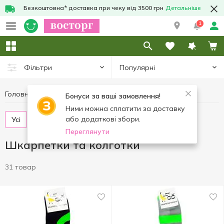
Безкоштовна* доставка при чеку від 3500 грн
Детальніше
1
Популярні
Фільтри
Головна
Одяг та взуття
Шкарпетки та колготки
Бонуси за ваші замовлення!
Ними можна сплатити за доставку
або додаткові збори.
Усі
Шкарпетки
Переглянути
Шкарпетки та колготки
31 товар