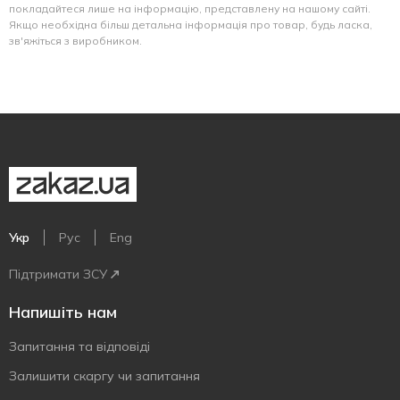
покладайтеся лише на інформацію, представлену на нашому сайті.
Якщо необхідна більш детальна інформація про товар, будь ласка,
зв'яжіться з виробником.
Укр
Рус
Eng
Підтримати ЗСУ
Напишіть нам
Запитання та відповіді
Залишити скаргу чи запитання