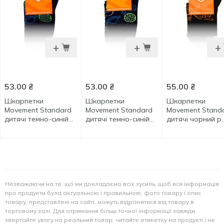
+
+
+
53.00
₴
53.00
₴
55.00
₴
Шкарпетки
Шкарпетки
Шкарпетки
Movement Standard
Movement Standard
Movement Stand
дитячі темно-синій
дитячі темно-синій
дитячі чорний р.
р.20
р.22
Незважаючи на те, що ми докладаємо всіх зусиль, щоб вся інформація
про продукти була актуальною і правильною, фото товару і опис
товару, представлені на сайті, можуть відрізнятися від товару в
торговому залі. Для отримання більш точної інформації завжди
звертайте увагу на реальний товар, читайте етикетку на продукті і не