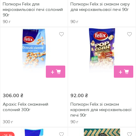
Попкорн Felix для
Попкорн Felix зі смаком сиру
мікрохвильової печі солоний
для мікрохвильової печі 90г
90г
90 г
90 г
+
+
306.00
₴
92.00
₴
Арахіс Felix смажений
Попкорн Felix зі смаком
солоний 300г
карамелі для мікрохвильової
печі 90г
300 г
90 г
-25 %