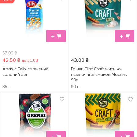
+
+
57.00
₴
42.50
₴
43.00
₴
до 31.08
Арахіс Felix смажений
Грінки Flint Craft житньо-
солоний 35г
пшеничні зі смаком Часник
90г
35 г
90 г