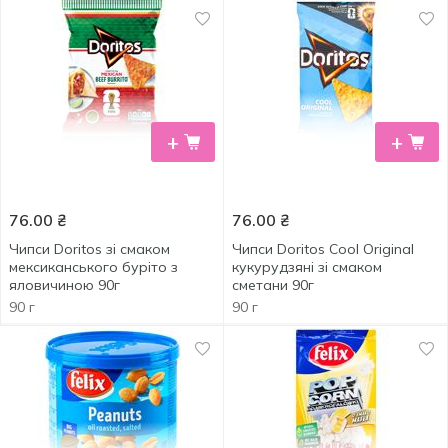
+
+
76.00
₴
76.00
₴
Чипси Doritos зі смаком
Чипси Doritos Cool Original
мексиканського буріто з
кукурудзяні зі смаком
яловичиною 90г
сметани 90г
90 г
90 г