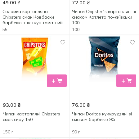
49.00
₴
72.00
₴
Соломка картопляна
Чипси Chipster`s картопляні зі
Chipsters смак Ковбаски
смаком Котлета по-київськи
барбекю + кетчуп томатний
100г
55г
55 г
100 г
+
+
93.00
₴
76.00
₴
Чипси картопляні Chipsters
Чипси Doritos кукурудзяні зі
смак сиру 150г
смаком барбекю 90г
150 г
90 г