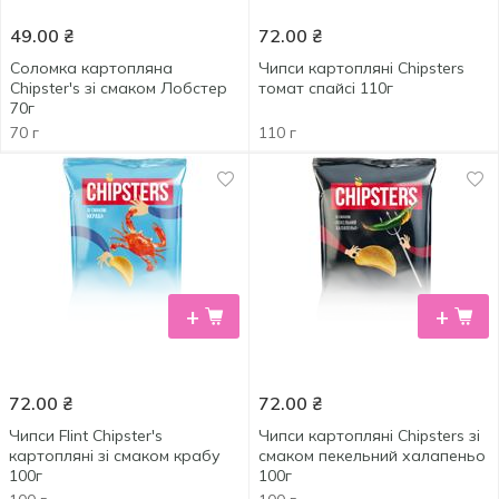
49.00
₴
72.00
₴
Соломка картопляна
Чипси картопляні Chipsters
Chipster's зі смаком Лобстер
томат спайсі 110г
70г
70 г
110 г
+
+
72.00
₴
72.00
₴
Чипси Flint Chipster's
Чипси картопляні Chipsters зі
картопляні зі смаком крабу
смаком пекельний халапеньо
100г
100г