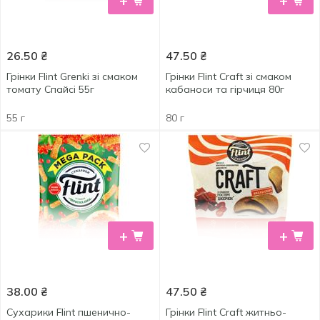
+
+
26.50
₴
47.50
₴
Грінки Flint Grenki зі смаком
Грінки Flint Craft зі смаком
томату Спайсі 55г
кабаноси та гірчиця 80г
55 г
80 г
+
+
38.00
₴
47.50
₴
Сухарики Flint пшенично-
Грінки Flint Craft житньо-