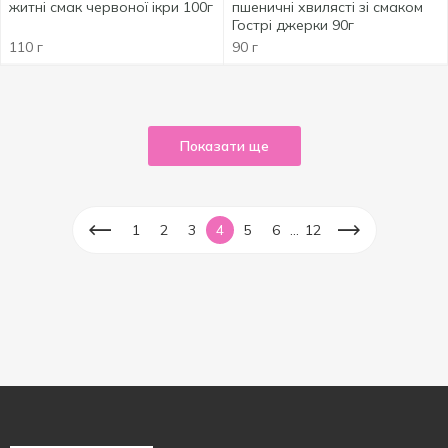
житні смак червоної ікри 100г
пшеничні хвилясті зі смаком
Гострі джерки 90г
110 г
90 г
Показати ще
...
1
2
3
4
5
6
12