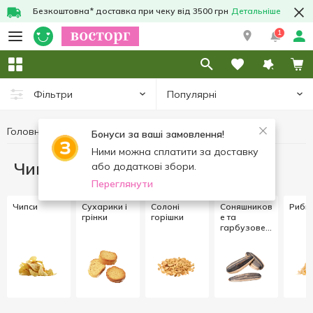
Безкоштовна* доставка при чеку від 3500 грн
Детальніше
1
Популярні
Фільтри
Головна
Чипси та снеки
Бонуси за ваші замовлення!
Ними можна сплатити за доставку
Чипси та снеки
або додаткові збори.
Переглянути
Чипси
Cухарики і
Солоні
Соняшников
Рибні
грінки
горішки
е та
гарбузове
насіння