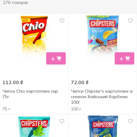
276 товарів
+
+
112.00
₴
72.00
₴
Чипси Chio картопляні сир
Чипси Chipster's картопляні зі
75г
смаком Азійський барбекю
100г
75 г
100 г