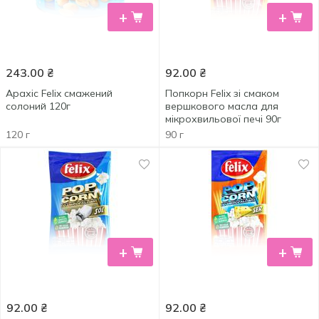
+
+
243.00
₴
92.00
₴
Арахіс Felix смажений
Попкорн Felix зі смаком
солоний 120г
вершкового масла для
мікрохвильової печі 90г
120 г
90 г
+
+
92.00
₴
92.00
₴