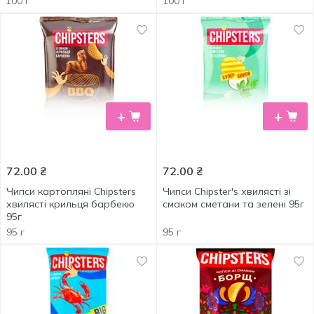
100 г
100 г
+
+
72.00
₴
72.00
₴
Чипси картопляні Chipsters
Чипси Chipster's хвилясті зі
хвилясті крильця барбекю
смаком сметани та зелені 95г
95г
95 г
95 г