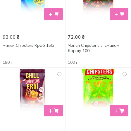
+
+
93.00
₴
72.00
₴
Чипси Chipsters Краб 150г
Чипси Chipster's зі смаком
борщу 100г
150 г
100 г
+
+