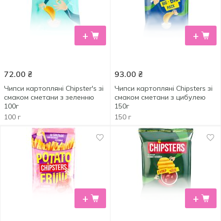
+
+
72.00
₴
93.00
₴
Чипси картопляні Chipster's зі
Чипси картопляні Chipsters зі
смаком сметани з зеленню
смаком сметани з цибулею
100г
150г
100 г
150 г
+
+