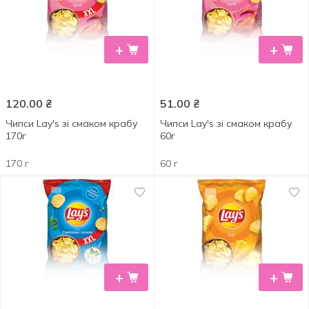
+
+
120.00
₴
51.00
₴
Чипси Lay's зі смаком крабу
Чипси Lay's зі смаком крабу
170г
60г
170 г
60 г
+
+