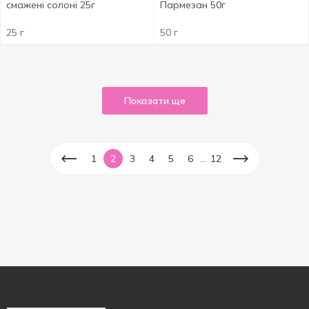
смажені солоні 25г
Пармезан 50г
25 г
50 г
Показати ще
...
1
2
3
4
5
6
12