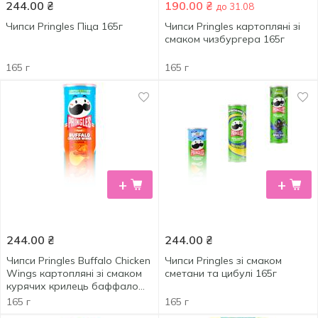
244.00
₴
190.00
₴
до 31.08
Чипси Pringles Піца 165г
Чипси Pringles картопляні зі
смаком чизбургера 165г
165 г
165 г
+
+
244.00
₴
244.00
₴
Чипси Pringles Buffalo Chicken
Чипси Pringles зі смаком
Wings картопляні зі смаком
сметани та цибулі 165г
курячих крилець баффало
165г
165 г
165 г