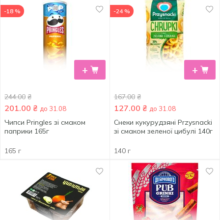
-18 %
-24 %
+
+
244.00
₴
167.00
₴
201.00
₴
127.00
₴
до 31.08
до 31.08
Чипси Pringles зі смаком
Снеки кукурудзяні Przysnacki
паприки 165г
зі смаком зеленої цибулі 140г
165 г
140 г