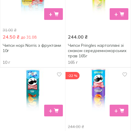
+
+
31.00
₴
24.50
₴
244.00
₴
до 31.08
Чипси норі Norris з фруктами
Чипси Pringles картопляні зі
10г
смаком cередземноморських
трав 165г
10 г
165 г
-22 %
+
+
244.00
₴