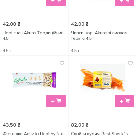
+
+
42.00
₴
42.00
₴
Норі снек Akura Tрадиційний
Чипси норі Akura зі смаком
4,5г
теріякі 4,5г
4.5 г
4.5 г
+
+
43.50
₴
82.00
₴
Фісташки Activita Healthy Nut
Слайси курячі Best Sneck`s