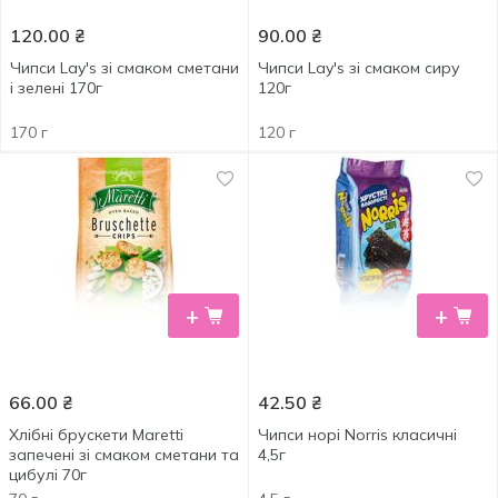
120.00
₴
90.00
₴
Чипси Lay's зі смаком сметани
Чипси Lay's зі смаком сиру
і зелені 170г
120г
170 г
120 г
+
+
66.00
₴
42.50
₴
Хлібні брускети Maretti
Чипси норі Norris класичні
запечені зі смаком сметани та
4,5г
цибулі 70г