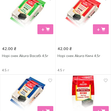
+
+
42.00
₴
42.00
₴
Норі снек Akura Васабі 4,5г
Норі снек Akura Кімчі 4,5г
4.5 г
4.5 г