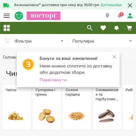
Безкоштовна* доставка при чеку від 3500 грн
Детальніше
1
Популярні
Фільтри
Головна
Чипси та снеки
Бонуси за ваші замовлення!
Ними можна сплатити за доставку
Чипси та снеки
або додаткові збори.
Переглянути
Чипси
Cухарики і
Солоні
Соняшников
Рибні
грінки
горішки
е та
гарбузове
насіння