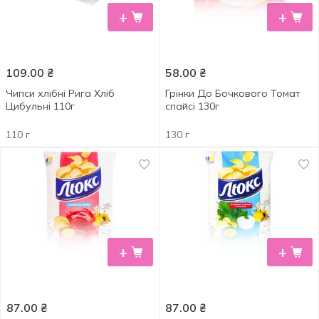
+
+
109.00
₴
58.00
₴
Чипси хлібні Рига Хліб
Грінки До Бочкового Томат
Цибульні 110г
спайсi 130г
110 г
130 г
+
+
87.00
₴
87.00
₴