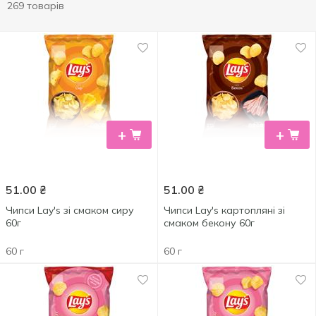
269 товарів
+
+
51.00
₴
51.00
₴
Чипси Lay's зі смаком сиру
Чипси Lay's картопляні зі
60г
смаком бекону 60г
60 г
60 г