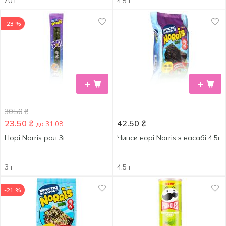
70 г
4.5 г
-23 %
+
+
30.50
₴
23.50
₴
42.50
₴
до 31.08
Норі Norris рол 3г
Чипси норі Norris з васабі 4,5г
3 г
4.5 г
-21 %