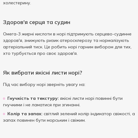
холестерину.
Здоров'я серця та судин
Омега-3 жирні кислоти в норі підтримують серцево-судинне
здоров'я, знижують ризик атеросклерозу та нормалізують
артеріальний тиск. Це робить норі гарним вибором для тих,
хто турбується про своє здоров'я.
Як вибрати якісні листи норі?
Під час вибору норі зверніть увагу на:
Гнучкість та текстуру:
якісні листи норі повинні бути
гнучкими і не ламатися при згинанні.
Колір та запах:
світлий зелений колір індикатор свіжості, а
запах повинен бути морським і свіжим.