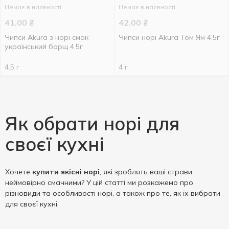
Немає в наявності
Немає в наявності
41.00
₴
42.00
₴
Чипси Akura з норі смак
Чипси норі Akura Том Ям 4,5г
український борщ 4,5г
4.5 г
4 г
Як обрати норі для
своєї кухні
Хочете
купити якісні норі
, які зроблять ваші страви
неймовірно смачними? У цій статті ми розкажемо про
різновиди та особливості норі, а також про те, як їх вибрати
для своєї кухні.