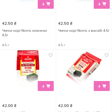
+
+
42.50
₴
42.50
₴
Чипси норі Norris класичні
Чипси норі Norris з васабі 4,5г
4,5г
4.5 г
4.5 г
+
+
42.00
₴
42.00
₴