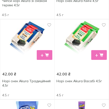
Чипси норі Akura зі смаком
Норі снек Akura Кімчі 4,5г
теріякі 4,5г
4.5 г
4.5 г
+
+
42.00
₴
42.00
₴
Норі снек Akura Tрадиційний
Норі снек Akura Васабі 4,5г
4,5г
4.5 г
4.5 г