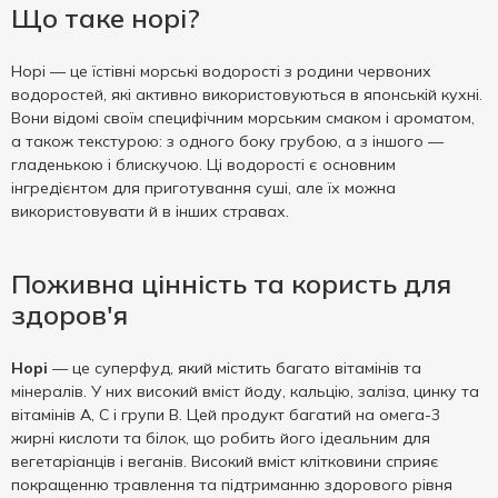
Що таке норі?
Норі — це їстівні морські водорості з родини червоних
водоростей, які активно використовуються в японській кухні.
Вони відомі своїм специфічним морським смаком і ароматом,
а також текстурою: з одного боку грубою, а з іншого —
гладенькою і блискучою. Ці водорості є основним
інгредієнтом для приготування суші, але їх можна
використовувати й в інших стравах.
Поживна цінність та користь для
здоров'я
Норі
— це суперфуд, який містить багато вітамінів та
мінералів. У них високий вміст йоду, кальцію, заліза, цинку та
вітамінів A, C і групи B. Цей продукт багатий на омега-3
жирні кислоти та білок, що робить його ідеальним для
вегетаріанців і веганів. Високий вміст клітковини сприяє
покращенню травлення та підтриманню здорового рівня