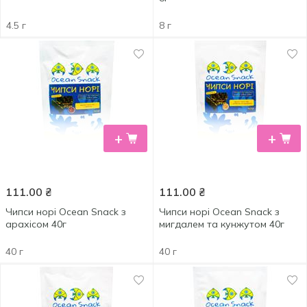
4.5 г
8 г
+
+
111.00
₴
111.00
₴
Чипси норі Ocean Snack з
Чипси норі Ocean Snack з
арахісом 40г
мигдалем та кунжутом 40г
40 г
40 г