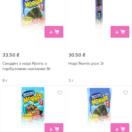
+
+
33.50
₴
30.50
₴
Сендвіч з норі Norris з
Норі Norris рол 3г
гарбузовим насінням 8г
8 г
3 г
+
+