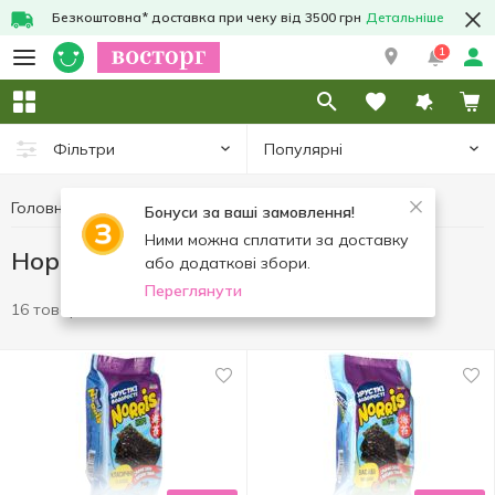
Безкоштовна* доставка при чеку від 3500 грн
Детальніше
1
Популярні
Фільтри
Головна
Чипси та снеки
Норі
Бонуси за ваші замовлення!
Ними можна сплатити за доставку
Норі
або додаткові збори.
Переглянути
16 товарів