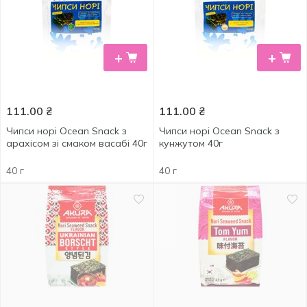
+
+
111.00
₴
111.00
₴
Чипси норі Ocean Snack з
Чипси норі Ocean Snack з
арахісом зі смаком васабі 40г
кунжутом 40г
40 г
40 г