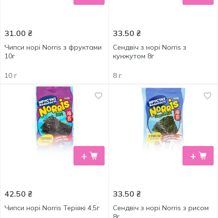
31.00
₴
33.50
₴
Чипси норі Norris з фруктами
Сендвіч з норі Norris з
10г
кунжутом 8г
10 г
8 г
+
+
42.50
₴
33.50
₴
Чипси норі Norris Теріякі 4,5г
Сендвіч з норі Norris з рисом
8г