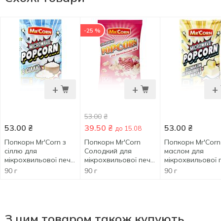
-25 %
+
+
+
53.00
₴
53.00
₴
39.50
₴
53.00
₴
до 15.08
Попкорн Mr'Corn з
Попкорн Mr'Corn
Попкорн Mr'Corn
сіллю для
Солодкий для
маслом для
мікрохвильової печі
мікрохвильової печі
мікрохвильової 
90г
90г
90г
90 г
90 г
90 г
З цим товаром також купують