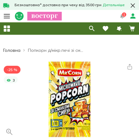
Безкоштовна* доставка при чеку від 3500 грн
Детальніше
1
Головна
Попкорн д/мікр.печі зі смаком сиру Mr'Corn 90г
-25 %
3