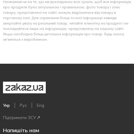
Незважаючи на те, що ми докладаємо всіх зусиль, щоб вся інформація
про продукти була актуальною і правильною, фото товару і опис
товару, представлені на сайті, можуть відрізнятися від товару в
торговому залі. Для отримання більш точної інформації завжди
звертайте увагу на реальний товар, читайте етикетку на продукті і не
покладайтеся лише на інформацію, представлену на нашому сайті.
Якщо необхідна більш детальна інформація про товар, будь ласка,
зв'яжіться з виробником.
Укр
Рус
Eng
Підтримати ЗСУ
Напишіть нам