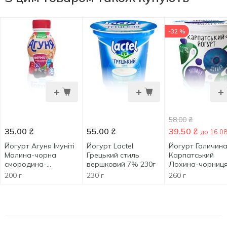
-32 %
+
+
+
58.00
₴
35.00
₴
55.00
₴
39.50
₴
до 16.0
Йогурт Агуня Імуніті
Йогурт Lactel
Йогурт Галичин
Малина-чорна
Грецький стиль
Карпатський
смородина-
вершковий 7% 230г
Лохина-чорниц
шипшина 2,7% 185г
2,2% 260г
200 г
230 г
260 г