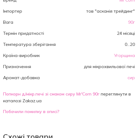
Бренд
Mr'Corn
Імпортер
тов "асканія трейдинг"
Вага
90г
Термін придатності
24 місяці
Температура зберігання
0...20
Країна-виробник
Угорщина
Призначення
для мікрохвильової печі
Аромат-добавка
сир
Попкорн д/мікр.печі зі смаком сиру Mr'Corn 90г
переглянути в
каталозі Zakaz.ua
Побачили помилку в описі?
Схожі товари