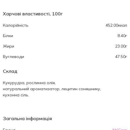
Харчові властивості, 100г
Калорійність
452.00ккал
Білки
8.40г
Жири
23.00г
Вуглеводи
47.50г
Склад
Кукурудза, рослинна олія,
натуральний ароматизатор, лецитин соняшнику,
кухонна сіль.
Загальна інформація