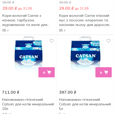
36.00
₴
36.00
₴
29.00
₴
29.00
₴
до 31.08
до 31.08
Корм вологий Carnie з
Корм вологий Carnie м'ясний
качкою, гарбузом,
мус з лососем, хлорелою та
журавлиною та желе для
насінням льону для дорослих
котів 85г
котів 85г
85 г
85 г
+
+
711.00
₴
397.00
₴
Наповнювач гігієнічний
Наповнювач гігієнічний
Catsan для котів мінеральний
Catsan для котів мінеральний
10л
5л