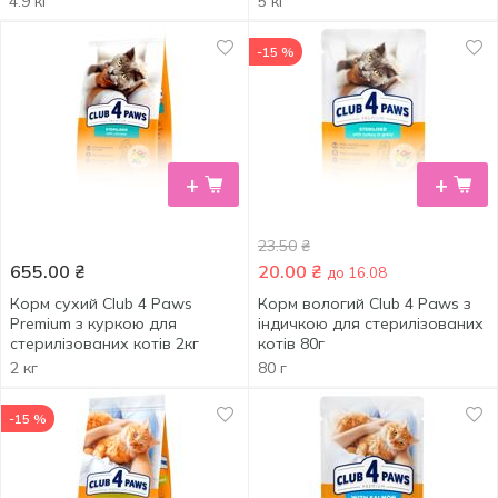
4.9 кг
5 кг
-15 %
+
+
23.50
₴
655.00
₴
20.00
₴
до 16.08
Корм сухий Club 4 Paws
Корм вологий Club 4 Paws з
Premium з куркою для
індичкою для стерилізованих
стерилізованих котів 2кг
котів 80г
2 кг
80 г
-15 %