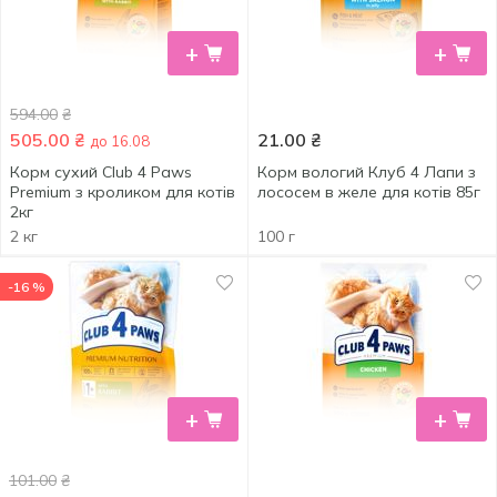
+
+
594.00
₴
505.00
₴
21.00
₴
до 16.08
Корм сухий Club 4 Paws
Корм вологий Клуб 4 Лапи з
Premium з кроликом для котів
лососем в желе для котів 85г
2кг
2 кг
100 г
-16 %
+
+
101.00
₴