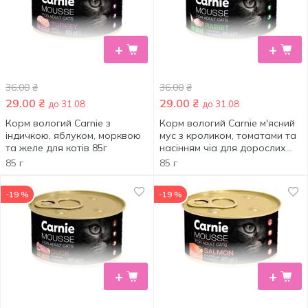
+
+
36.00
₴
36.00
₴
29.00
₴
29.00
₴
до 31.08
до 31.08
Корм вологий Carnie з
Корм вологий Carnie м'ясний
індичкою, яблуком, морквою
мус з кроликом, томатами та
та желе для котів 85г
насінням чіа для дорослих
котів 85г
85 г
85 г
-19 %
-19 %
+
+