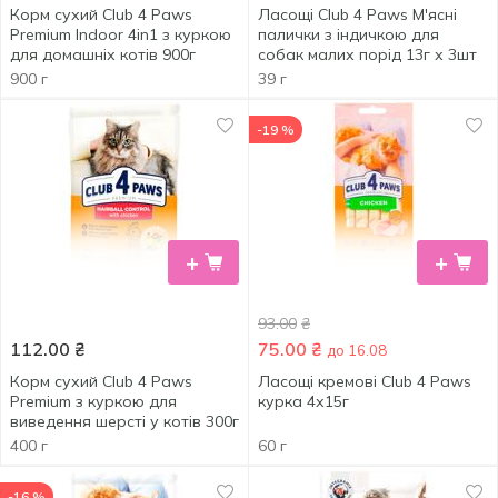
Корм сухий Club 4 Paws
Ласощі Club 4 Paws М'ясні
Premium Indoor 4in1 з куркою
палички з індичкою для
для домашніх котів 900г
собак малих порід 13г х 3шт
900 г
39 г
-19 %
+
+
93.00
₴
112.00
₴
75.00
₴
до 16.08
Корм сухий Club 4 Paws
Ласощі кремові Club 4 Paws
Premium з куркою для
курка 4х15г
виведення шерсті у котів 300г
400 г
60 г
-16 %