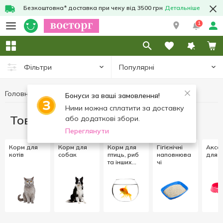
Безкоштовна* доставка при чеку від 3500 грн
Детальніше
1
Популярні
Фільтри
Головна
Товари для тварин
Бонуси за ваші замовлення!
Ними можна сплатити за доставку
Товари для тварин
або додаткові збори.
Переглянути
Корм для
Корм для
Корм для
Гігієнічні
Аксе
котів
собак
птиць, риб
наповнюва
для т
та інших
чі
тварин