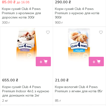
85.00
₴
290.00
₴
до 16.08
Корм сухий Club 4 Paws
Корм сухий Club 4 Paws
Premium з кроликом для
Premium з куркою для котів
дорослих котів 300г
900г
300 г
900 г
+
+
655.00
₴
21.00
₴
Корм сухий Club 4 Paws
Корм вологий Club 4 Paws
Premium Indoor 4in1 з куркою
Premium з ягням для котів 85г
для домашніх котів 2кг
2 кг
85 г