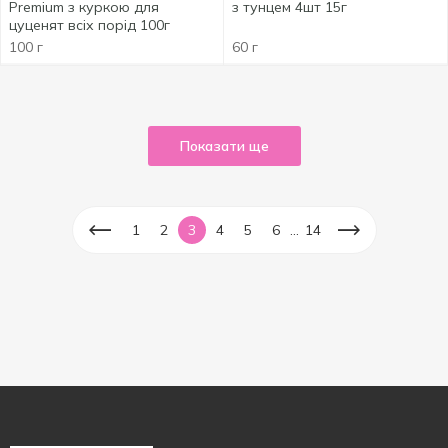
Premium з куркою для
з тунцем 4шт 15г
цуценят всіх порід 100г
100 г
60 г
Показати ще
...
1
2
3
4
5
6
14