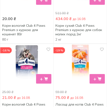
+
+
511.00
₴
20.00
₴
434.00
₴
до 16.08
Корм вологий Club 4 Paws
Корм сухий Club 4 Paws
Premium з куркою для
Premium з куркою для собак
кошенят 80г
малих порід 2кг
80 г
2 кг
-16 %
-19 %
+
+
25.00
₴
93.00
₴
21.00
₴
75.00
₴
до 16.08
до 16.08
Корм вологий Club 4 Paws
Ласощі для котів Club 4 Paws