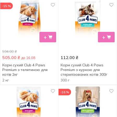
-15 %
+
+
594.00
₴
505.00
₴
112.00
₴
до 16.08
Корм сухий Club 4 Paws
Корм сухий Club 4 Paws
Premium з телятиною для
Premium з куркою для
котів 2кг
стерилізованих котів 300г
2 кг
300 г
-16 %