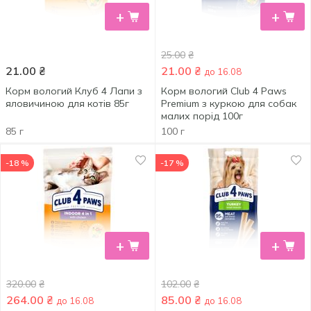
+
+
25.00
₴
21.00
₴
21.00
₴
до 16.08
Корм вологий Клуб 4 Лапи з
Корм вологий Club 4 Paws
яловичиною для котів 85г
Premium з куркою для собак
малих порід 100г
85 г
100 г
-18 %
-17 %
+
+
320.00
₴
102.00
₴
264.00
₴
85.00
₴
до 16.08
до 16.08