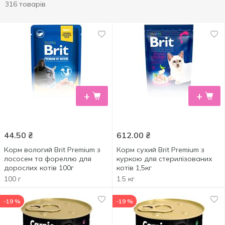
316 товарів
+
+
44.50
₴
612.00
₴
Корм вологий Brit Premium з
Корм сухий Brit Premium з
лососем та фореллю для
куркою для стерилізованих
дорослих котів 100г
котів 1,5кг
100 г
1.5 кг
-19 %
-19 %