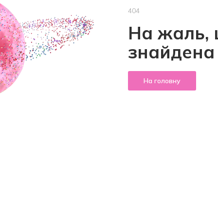
404
На жаль, 
знайдена
На головну