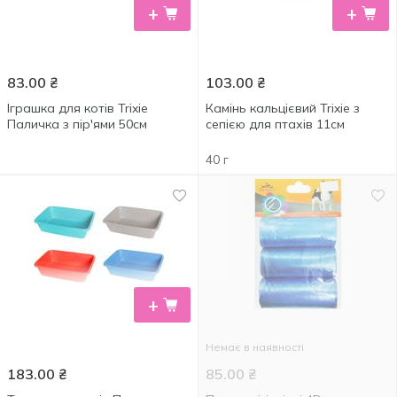
+
+
83.00
₴
103.00
₴
Іграшка для котів Trixie
Камінь кальцієвий Trixie з
Паличка з пір'ями 50см
сепією для птахів 11см
40 г
+
Немає в наявності
183.00
₴
85.00
₴