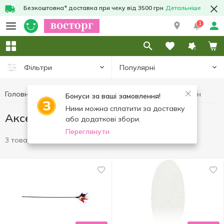
Безкоштовна* доставка при чеку від 3500 грн
Детальніше
1
Популярні
Фільтри
Головна
Товари для тварин
Аксесуари для тварин
Бонуси за ваші замовлення!
Ними можна сплатити за доставку
Аксесуари для тварин
або додаткові збори.
Переглянути
3 товари