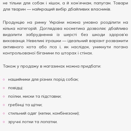
не тільки для собак і кішок, а й хом’ячкам, папугам. Товари
для тварин — найкращий вибір дбайливих власників.
Продукцію на ринку України можна умовно розділити на
кілька категорій. Доглядова косметика дозволяє дбайливо
видалити забруднення із шерсті без шкоди здоров’ю
вихованця. Невеликі іграшки — ідеальний варіант розважити
активного кота або пса і, як наслідок, уникнути погано
контрольованої біганини по шторах і стінах.
Також у продажу в магазинах можна придбати:
нашийники для різних порід собак;
повідці;
поїлки, миски та підставки;
гребінці та щітки;
стильний одяг (кепки, комбінезони);
зручні лотки та лопатки.