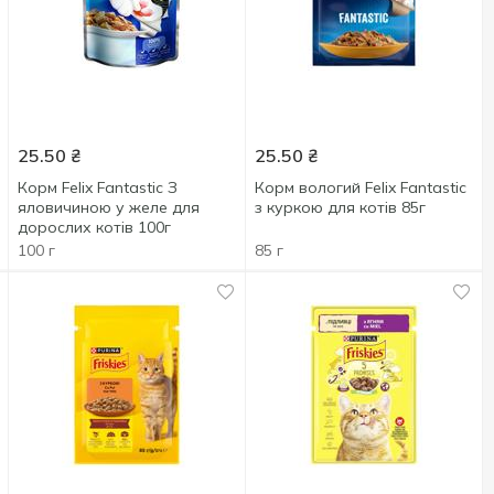
25.50
₴
25.50
₴
Корм Felix Fantastic З
Корм вологий Felix Fantastic
яловичиною у желе для
з куркою для котів 85г
дорослих котів 100г
100 г
85 г