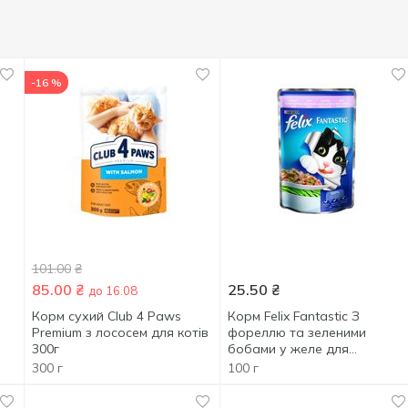
-16 %
101.00
₴
85.00
₴
25.50
₴
до 16.08
Корм сухий Club 4 Paws
Корм Felix Fantastic З
Premium з лососем для котів
фореллю та зеленими
300г
бобами у желе для
дорослих котів 100г
300 г
100 г