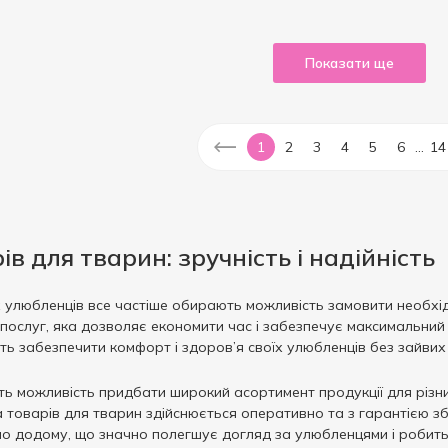
Показати ще
...
1
2
3
4
5
6
14
в для тварин: зручність і надійність
 улюбленців все частіше обирають можливість замовити необхід
послуг, яка дозволяє економити час і забезпечує максимальний
ть забезпечити комфорт і здоров’я своїх улюбленців без зайвих 
можливість придбати широкий асортимент продукції для різних 
ка товарів для тварин здійснюється оперативно та з гарантією 
о додому, що значно полегшує догляд за улюбленцями і робить