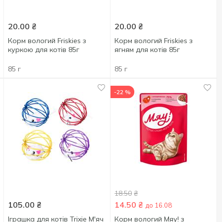
20.00
₴
20.00
₴
Корм вологий Friskies з
Корм вологий Friskies з
куркою для котів 85г
ягням для котів 85г
85 г
85 г
-22 %
18.50
₴
105.00
₴
14.50
₴
до 16.08
Іграшка для котів Trixie М'яч
Корм вологий Мяу! з