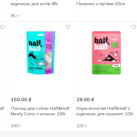
індичкою для котів 85г
Паличка з пір'ями 50см
85 г
150.00
₴
29.00
₴
lf
Ласощі для собак Half&Half
Корм вологий Half&Half з
ю
Meaty Coins з качкою 100г
індичкою для кошенят 100г
100 г
100 г