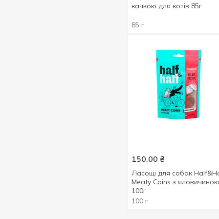
400 г
40
качкою для котів 85г
Льон
1
415 г
14
М'ята
1
85 г
450 г
1
Малина
1
500 г
14
Манго
1
540 г
1
Минтай
1
575 г
1
Молоко
1
700 г
5
Морква
9
750 г
1
Мюслі
1
800 г
10
Овочі
14
900 г
3
Папайя
2
1000 г
5
Петрушка
150.00
₴
2
1020 г
2
Ласощі для собак Half&Ha
Печінка
1
Meaty Coins з яловичино
1200 г
2
Рис
10
100г
1240 г
2
100 г
Сардина
1
1500 г
3