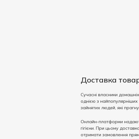
Серце
2
2000 г
6
Сир
6
2500 г
2
Спаржа
2
2600 г
1
Спіруліна
1
3000 г
4
Телятина
1
4000 г
2
Томат
3
4900 г
1
Тропічні фрукти
1
5000 г
2
Тунець
1
Форель
1
Доставка товарі
Фрукти
1
Сучасні власники домашніх
Цукіні
1
однією з найпопулярніших 
Чорниця
3
зайнятих людей, які прагну
Чіа
1
Онлайн-платформи надають 
Шинка
1
гігієни. При цьому достав
Шпинат
отримати замовлення прям
4