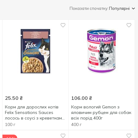
Показати спочатку:
Популярні
25.50
₴
106.00
₴
Корм для дорослих котів
Корм вологий Gemon з
Felix Sensations Sauces
яловичим рубцем для собак
лосось в соусі з креветками
всіх порід 400г
100г
100 г
400 г