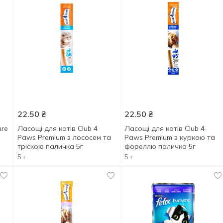
22.50
₴
22.50
₴
ure
Ласощі для котів Club 4
Ласощі для котів Club 4
Paws Premium з лососем та
Paws Premium з куркою та
тріскою паличка 5г
фореллю паличка 5г
5 г
5 г