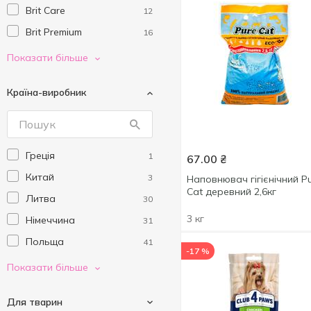
Brit Care
12
Brit Premium
16
Carnie
6
Показати більше
Catsan
2
Країна-виробник
Club 4 Paws
40
DARLING
1
Delickcious
27
Греція
1
67.00
₴
Domo
3
Китай
3
Наповнювач гігієнічний P
Dreamies
2
Cat деревний 2,6кг
Литва
30
Exclusion
23
3 кг
Німеччина
31
Felix
12
Польща
41
Friskies
12
-17 %
Португалія
5
Показати більше
Gemon
14
Тайланд
14
Gim Cat
2
Для тварин
Угорщина
31