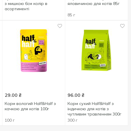
з мишкою 6см колір в
яловичиною для котів 85г
асортименті
85 г
29.00
₴
96.00
₴
Корм вологий Half&Half з
Корм сухий Half&Half з
качкою для котів 100г
індичкою для котів з
чутливим травленням 300г
100 г
300 г