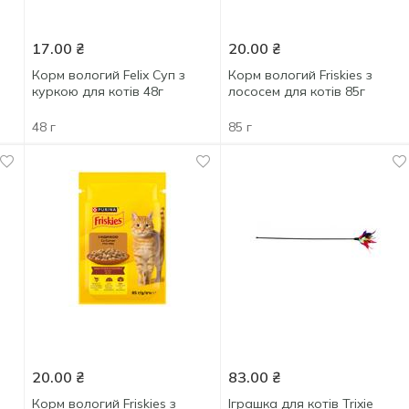
17.00
₴
20.00
₴
Корм вологий Felix Суп з
Корм вологий Friskies з
куркою для котів 48г
лососем для котів 85г
48 г
85 г
20.00
₴
83.00
₴
Корм вологий Friskies з
Іграшка для котів Trixie