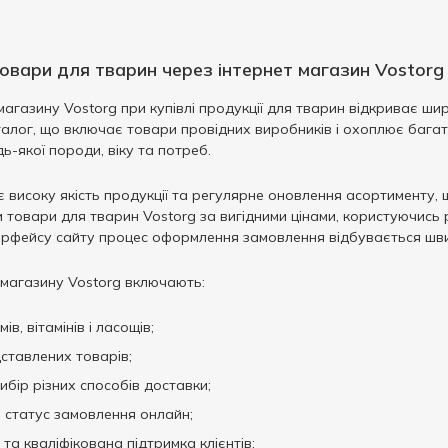
овари для тварин через інтернет магазин Vostorg
 магазину Vostorg при купівлі продукції для тварин відкриває 
талог, що включає товари провідних виробників і охоплює багато
ь-якої породи, віку та потреб.
ує високу якість продукції та регулярне оновлення асортименту
 товари для тварин Vostorg за вигідними цінами, користуючись 
терфейсу сайту процес оформлення замовлення відбувається шви
 магазину Vostorg включають:
в, вітамінів і ласощів;
дставлених товарів;
ибір різних способів доставки;
 статус замовлення онлайн;
та кваліфікована підтримка клієнтів;