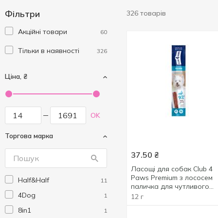
Фільтри
326 товарів
Акційні товари
60
Тільки в наявності
326
Ціна, ₴
OK
Торгова марка
37.50
₴
Ласощі для собак Club 4
Paws Premium з лососем
Half&Half
11
паличка для чутливого
4Dog
травлення 12г
1
12 г
8in1
1