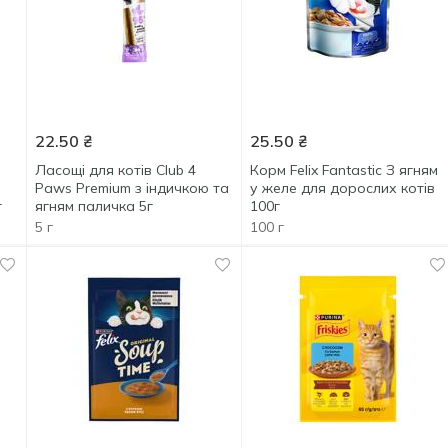
22.50
₴
25.50
₴
Ласощі для котів Club 4
Корм Felix Fantastic З ягням
Paws Premium з індичкою та
у желе для дорослих котів
г
ягням паличка 5г
100г
5 г
100 г