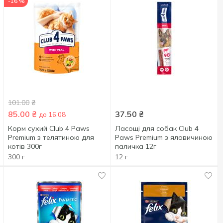
-16 %
101.00
₴
85.00
₴
37.50
₴
до 16.08
Корм сухий Club 4 Paws
Ласощі для собак Club 4
Premium з телятиною для
Paws Premium з яловичиною
котів 300г
паличка 12г
300 г
12 г