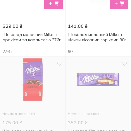
+
+
329.00
₴
141.00
₴
Шоколад молочний Milka з
Шоколад молочний Milka з
арахісом та карамеллю 276г
цілими лісовими горіхами 90г
276 г
90 г
Немає в наявності
Немає в наявності
175.00
₴
352.00
₴