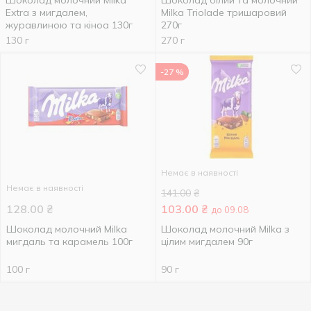
Шоколад молочний Milka
Шоколад білий та молочний
Extra з мигдалем,
Milka Triolade тришаровий
журавлиною та кіноа 130г
270г
130 г
270 г
-27 %
Немає в наявності
Немає в наявності
141.00
₴
128.00
₴
103.00
₴
до 09.08
Шоколад молочний Milka
Шоколад молочний Milka з
мигдаль та карамель 100г
цілим мигдалем 90г
100 г
90 г