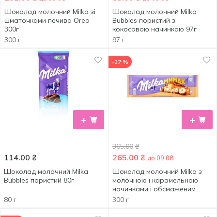
Шоколад молочний Milka зі
Шоколад молочний Milka
шматочками печива Oreo
Bubbles пористий з
300г
кокосовою начинкою 97г
300 г
97 г
-27 %
+
+
365.00
₴
114.00
₴
265.00
₴
до 09.08
Шоколад молочний Milka
Шоколад молочний Milka з
Bubbles пористий 80г
молочною і карамельною
начинками і обсмаженим
цілим фундуком 300г
80 г
300 г