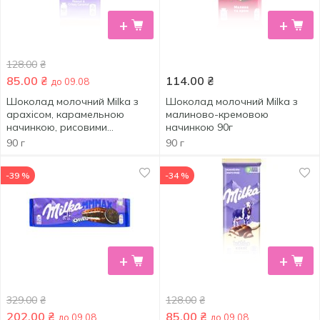
+
+
128.00
₴
85.00
₴
114.00
₴
до 09.08
Шоколад молочний Milka з
Шоколад молочний Milka з
арахісом, карамельною
малиново-кремовою
начинкою, рисовими
начинкою 90г
кульками та кукурудзяними
90 г
90 г
пластівцями 90г
-39 %
-34 %
+
+
329.00
₴
128.00
₴
202.00
₴
85.00
₴
до 09.08
до 09.08