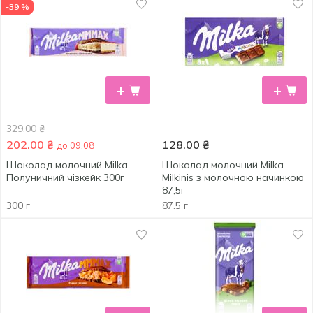
-39 %
+
+
329.00
₴
202.00
₴
128.00
₴
до 09.08
Шоколад молочний Milka
Шоколад молочний Milka
Полуничний чізкейк 300г
Milkinis з молочною начинкою
87,5г
300 г
87.5 г