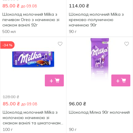
85.00
₴
114.00
₴
до 09.08
Шоколад молочний Milka з
Шоколад молочний Milka з
печивом Oreo з начинкою зі
кремово-полуничною
смаком ванілі 92г
начинкою 90г
500 мл
90 г
-34 %
+
+
128.00
₴
85.00
₴
96.00
₴
до 09.08
Шоколад молочний Milka з
Шоколад Мілка 90г молочний
молочною начинкою зі
смаком ванілі та шматочками
печива Oreo 100г
100 г
90 г