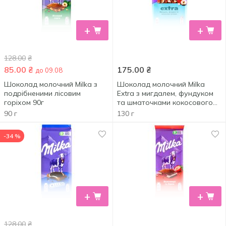
+
+
128.00
₴
85.00
₴
175.00
₴
до 09.08
Шоколад молочний Milka з
Шоколад молочний Milka
подрібненими лісовим
Extra з мигдалем, фундуком
горіхом 90г
та шматочками кокосового
печива 130г
90 г
130 г
-34 %
+
+
128.00
₴