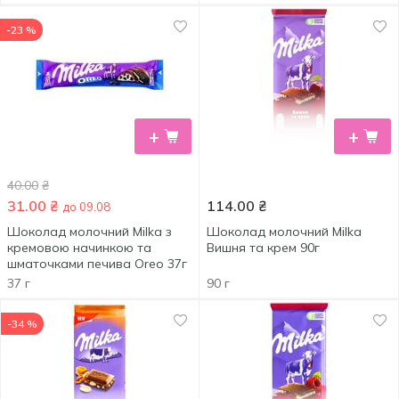
-23 %
+
+
40.00
₴
31.00
₴
114.00
₴
до 09.08
Шоколад молочний Milka з
Шоколад молочний Milka
кремовою начинкою та
Вишня та крем 90г
шматочками печива Oreo 37г
37 г
90 г
-34 %