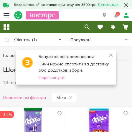
Безкоштовна* доставка при чеку від 3500 грн
Детальніше
1
Популярні
Фільтри
(1)
Головна
Солодощі
Шоколад
Шоколад Milka
Бонуси за ваші замовлення!
Ними можна сплатити за доставку
Шоколад Milka
або додаткові збори.
Переглянути
18 товарів
Milka
Очистити всі фільтри
-34 %