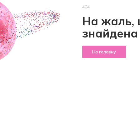
404
На жаль, 
знайдена
На головну