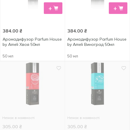
+
+
384.00
₴
384.00
₴
Аромадифузор Parfum House
Аромадифузор Parfum House
by Ameli Хвоя 50мл
by Ameli Виноград 50мл
50 мл
50 мл
Немає в наявності
Немає в наявності
305.00
₴
305.00
₴