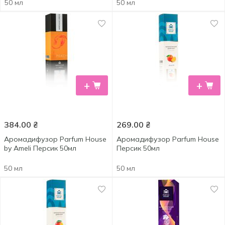
50 мл
50 мл
+
+
384.00
₴
269.00
₴
Аромадифузор Parfum House
Аромадифузор Parfum House
by Ameli Персик 50мл
Персик 50мл
50 мл
50 мл