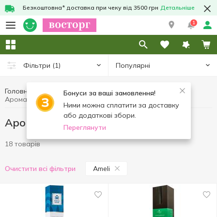
Безкоштовна* доставка при чеку від 3500 грн
Детальніше
1
Популярні
Фільтри
(1)
Головна
Інтер'єр та текстиль
Aроматерапія
Бонуси за ваші замовлення!
Aроматерапія Ameli
Ними можна сплатити за доставку
або додаткові збори.
Aроматерапія Ameli
Переглянути
18 товарів
Ameli
Очистити всі фільтри