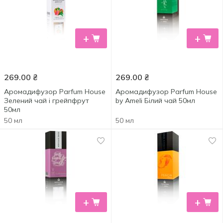
+
+
269.00
₴
269.00
₴
Аромадифузор Parfum House
Аромадифузор Parfum House
Зелений чай і грейпфрут
by Ameli Білий чай 50мл
50мл
50 мл
50 мл
+
+