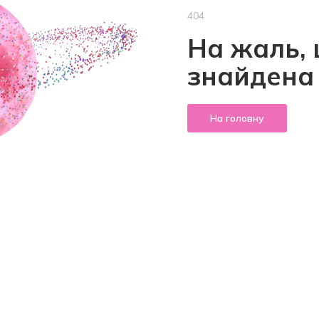
404
На жаль, 
знайдена
На головну