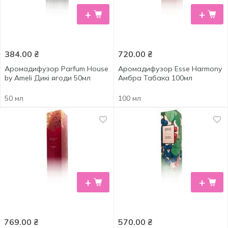
+
+
384.00
₴
720.00
₴
Аромадифузор Parfum House
Аромадифузор Esse Harmony
by Ameli Дикі ягоди 50мл
Амбра Табака 100мл
50 мл
100 мл
+
+
769.00
₴
570.00
₴