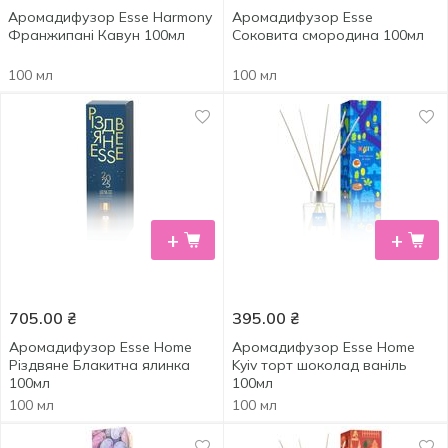
Аромадифузор Esse Harmony
Аромадифузор Esse
Франжипані Кавун 100мл
Соковита смородина 100мл
100 мл
100 мл
+
+
705.00
₴
395.00
₴
Аромадифузор Esse Home
Аромадифузор Esse Home
Різдвяне Блакитна ялинка
Kyiv торт шоколад ваніль
100мл
100мл
100 мл
100 мл