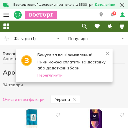
Безкоштовна* доставка при чеку від 3500 грн
Детальніше
1
Популярні
Фільтри
(1)
Головна
Інтер'єр та текстиль
Aроматерапія
Бонуси за ваші замовлення!
Aроматерапія Україна
Ними можна сплатити за доставку
або додаткові збори.
Aроматерапія Україна
Переглянути
34 товари
Україна
Очистити всі фільтри