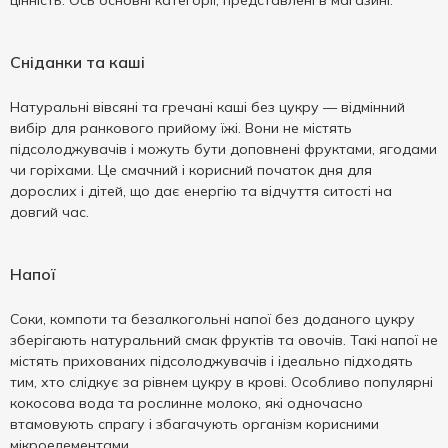
цінність. Ось основні категорії, представлені в магазині:
Сніданки та каші
Натуральні вівсяні та гречані каші без цукру — відмінний
вибір для ранкового прийому їжі. Вони не містять
підсолоджувачів і можуть бути доповнені фруктами, ягодами
чи горіхами. Це смачний і корисний початок дня для
дорослих і дітей, що дає енергію та відчуття ситості на
довгий час.
Напої
Соки, компоти та безалкогольні напої без доданого цукру
зберігають натуральний смак фруктів та овочів. Такі напої не
містять прихованих підсолоджувачів і ідеально підходять
тим, хто слідкує за рівнем цукру в крові. Особливо популярні
кокосова вода та рослинне молоко, які одночасно
втамовують спрагу і збагачують організм корисними
мікроелементами.