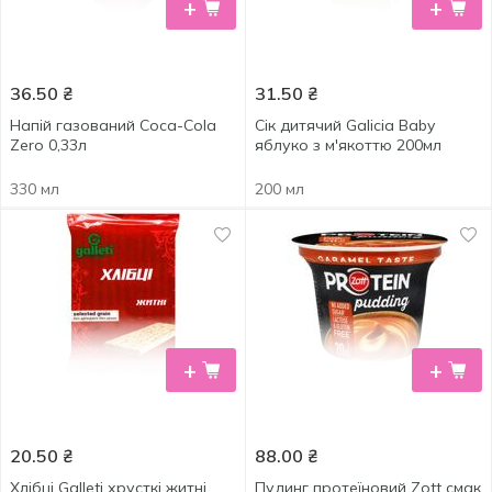
+
+
36.50
₴
31.50
₴
Напій газований Coca-Cola
Сік дитячий Galicia Baby
Zero 0,33л
яблуко з м'якоттю 200мл
330 мл
200 мл
+
+
20.50
₴
88.00
₴
Хлібці Galleti хрусткі житні
Пудинг протеїновий Zott смак