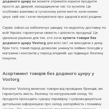
доданого цукру
ви можете отримати корисні продукти
просто до дверей, заощаджуючи час та зусилля. Це
особливо важливо в сучасному ритмі життя, коли кожен
цінує свій час і хоче піклуватися про здоров’я всієї родини.
Сервіс zakaz.ua забезпечує швидку та акуратну доставку по
всій Україні, гарантуючи свіжість і цілісність продукції. Це
ідеальне рішення для тих, хто хоче
купити товари без
доданого цукру Vostorg
для всієї сім’ї, не виходячи з дому.
Крім того, такий підхід дозволяє уникнути зайвих походів у
магазини і контактів у період епідемій, що підвищує безпеку
покупок.
Асортимент товарів без доданого цукру у
Vostorg
Каталог Vostorg включає товари від провідних брендів, які
гарантують якість, безпеку та натуральний склад. Усі
продукти проходять сувору перевірку і супроводжуються
детальною інформацією про склад, калорійність і поживну