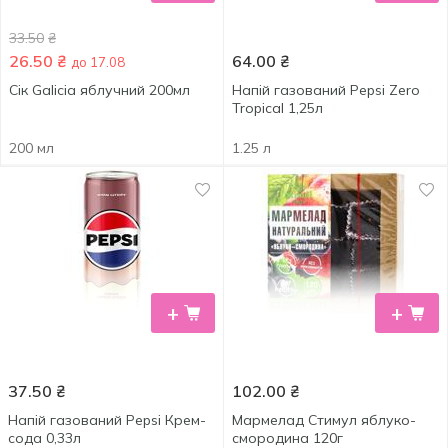
33.50
₴
26.50
₴
64.00
₴
до 17.08
Сік Galicia яблучний 200мл
Напій газований Pepsi Zero
Tropical 1,25л
200 мл
1.25 л
+
+
37.50
₴
102.00
₴
Напій газований Pepsi Крем-
Мармелад Стимул яблуко-
сода 0,33л
смородина 120г