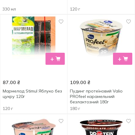
330 мл
120 г
+
+
87.00
₴
109.00
₴
Мармелад Stimul Яблуко без
Пудинг протеїновий Valio
цукру 120г
PROfeel карамельний
безлактозний 180г
120 г
180 г