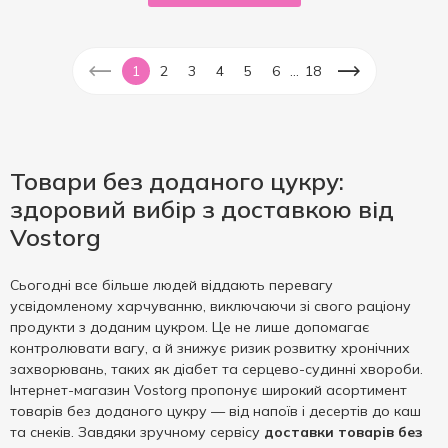
...
1
2
3
4
5
6
18
Товари без доданого цукру:
здоровий вибір з доставкою від
Vostorg
Сьогодні все більше людей віддають перевагу
усвідомленому харчуванню, виключаючи зі свого раціону
продукти з доданим цукром. Це не лише допомагає
контролювати вагу, а й знижує ризик розвитку хронічних
захворювань, таких як діабет та серцево-судинні хвороби.
Інтернет-магазин Vostorg пропонує широкий асортимент
товарів без доданого цукру — від напоїв і десертів до каш
та снеків. Завдяки зручному сервісу
доставки товарів без