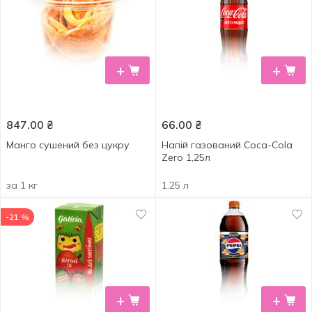
+
+
847.00
₴
66.00
₴
Манго сушений без цукру
Напій газований Coca-Cola
Zero 1,25л
за 1 кг
1.25 л
-21 %
+
+