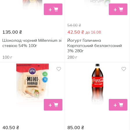
+
+
54.00
₴
135.00
₴
42.50
₴
до 16.08
Шоколад чорний Millennium зі
Йогурт Галичина
стевією 54% 100г
Карпатський безлактозний
3% 280г
100 г
280 г
+
+
40.50
₴
85.00
₴