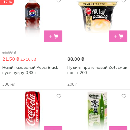
-17 %
+
+
26.00
₴
21.50
₴
88.00
₴
до 16.08
Напій газований Pepsi Black
Пудинг протеїновий Zott смак
нуль цукру 0,33л
ванілі 200г
330 мл
200 г