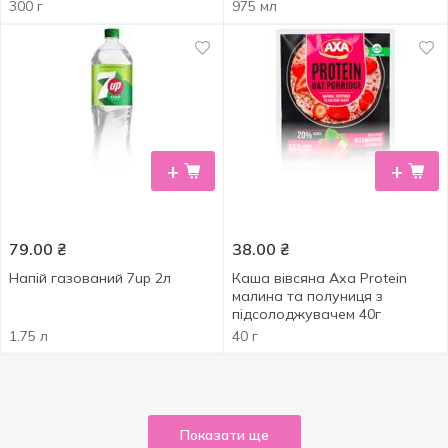
300 г
975 мл
+
+
79.00
₴
38.00
₴
Напій газований 7up 2л
Каша вівсяна Аха Protein
малина та полуниця з
підсолоджувачем 40г
1.75 л
40 г
Показати ще