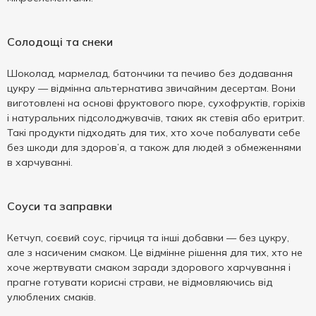
Солодощі та снеки
Шоколад, мармелад, батончики та печиво без додавання
цукру — відмінна альтернатива звичайним десертам. Вони
виготовлені на основі фруктового пюре, сухофруктів, горіхів
і натуральних підсолоджувачів, таких як стевія або еритрит.
Такі продукти підходять для тих, хто хоче побалувати себе
без шкоди для здоров’я, а також для людей з обмеженнями
в харчуванні.
Соуси та заправки
Кетчуп, соєвий соус, гірчиця та інші добавки — без цукру,
але з насиченим смаком. Це відмінне рішення для тих, хто не
хоче жертвувати смаком заради здорового харчування і
прагне готувати корисні страви, не відмовляючись від
улюблених смаків.