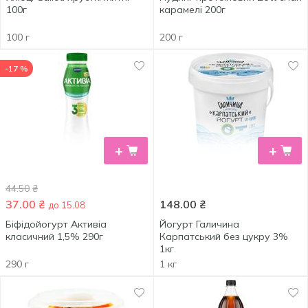
100г
карамелі 200г
100 г
200 г
-17 %
+
+
44.50
₴
37.00
₴
148.00
₴
до 15.08
Біфідойогурт Активіа
Йогурт Галичина
класичний 1,5% 290г
Карпатський без цукру 3%
1кг
290 г
1 кг