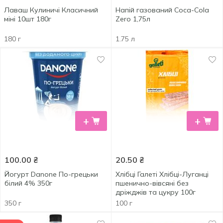
Лаваш Кулиничі Класичний
Напій газований Coca-Cola
міні 10шт 180г
Zero 1,75л
180 г
1.75 л
+
+
100.00
₴
20.50
₴
Йогурт Danone По-грецьки
Хлібці Галеті Хлібці-Луганці
білий 4% 350г
пшенично-вівсяні без
дріжджів та цукру 100г
350 г
100 г