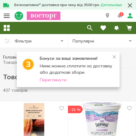
Безкоштовна* доставка при чеку від 3500 грн
Детальніше
1
Популярні
Фільтри
Головна
Здорове харчування та спосіб життя
Бонуси за ваші замовлення!
Товари без доданого цукру
Ними можна сплатити за доставку
або додаткові збори.
Товари без доданого цукру
Переглянути
407 товарів
-21 %