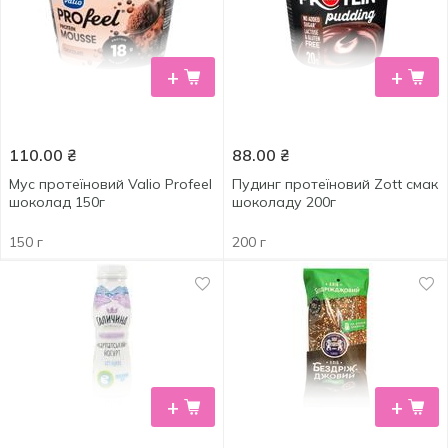
+
+
110.00
₴
88.00
₴
Мус протеїновий Valio Profeel
Пудинг протеїновий Zott смак
шоколад 150г
шоколаду 200г
150 г
200 г
+
+