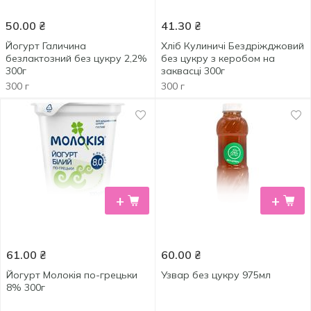
50.00
₴
41.30
₴
Йогурт Галичина
Хліб Кулиничі Бездріжджовий
безлактозний без цукру 2,2%
без цукру з керобом на
300г
заквасці 300г
300 г
300 г
+
+
61.00
₴
60.00
₴
Йогурт Молокія по-грецьки
Узвар без цукру 975мл
8% 300г