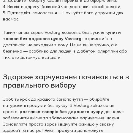
Додайте товари у кошик і перейдіть до оформлення;
Вкажіть адресу, бажаний час доставки і спосіб оплати;
Підтвердіть замовлення — і очікуйте його у зручний для
вас час.
Таким чином, сервіс Vostorg дозволяє без зусиль
купити
товари без доданого цукру Vostorg
і отримати їх з
доставкою, не виходячи з дому. Це не лише зручно, а й
безпечно — особливо для людей із діабетом, алергіями або
тих, хто дотримується дієти.
Здорове харчування починається з
правильного вибору
Зробіть крок до кращого самопочуття — обирайте
натуральні продукти без цукру. З Vostorg.zakaz.ua це
просто:
доставка товарів без доданого цукру
дозволяє
забезпечити якісне та збалансоване харчування щодня.
Замовляйте просто зараз і відчуйте різницю у своєму
здоров’ї та настрої! Якісні продукти допоможуть