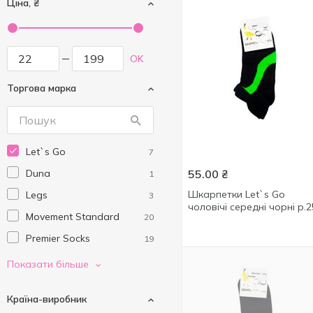
Ціна, ₴
OK
Торгова марка
Let`s Go
7
Duna
55.00
₴
1
Шкарпетки Let`s Go
Legs
3
чоловічі середні чорні р.2
Movement Standard
20
Premier Socks
19
V&T
20
Показати більше
Wola
1
Країна-виробник
Житомирська пара
1