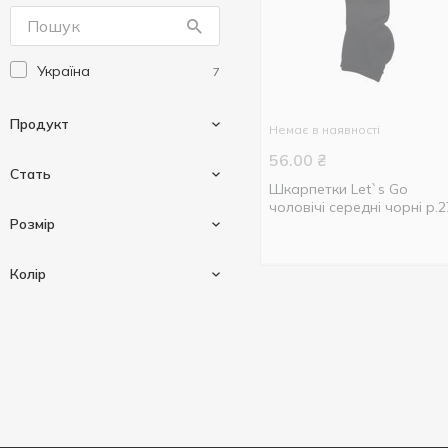
Легка Хода
114
Україна
7
Продукт
Немає в наявності
56.00
₴
Стать
Шкарпетки Let`s Go
чоловічі середні чорні р.2
Підслідники
1
Розмір
Шкарпетки
6
Для жінок
2
Колір
Для чоловіків
5
23-25розмір
2
25розмір
1
Білий
3
27розмір
1
Сірий
1
29розмір
2
Чорний
1