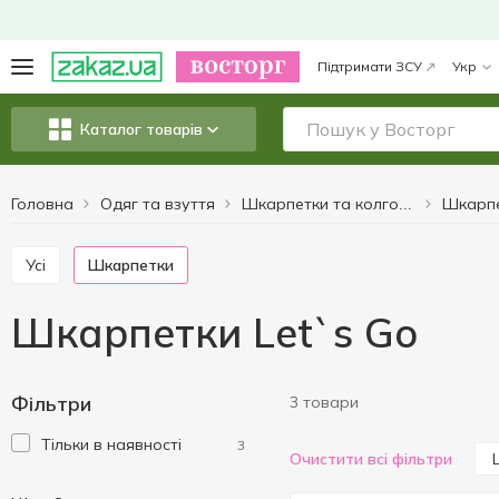
Підтримати ЗСУ
Укр
Каталог товарів
Головна
Одяг та взуття
Шкарп
Шкарпетки та колготки
Усі
Шкарпетки
Шкарпетки Let`s Go
Фільтри
3 товари
Тільки в наявності
3
Очистити всі фільтри