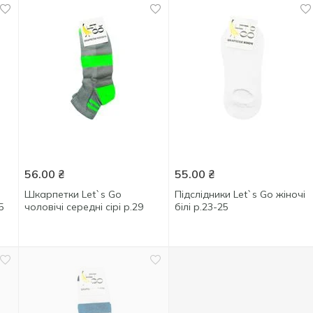
56.00
₴
55.00
₴
Шкарпетки Let`s Go
Підслідники Let`s Go жіночі
5
чоловічі середні сірі р.29
білі р.23-25