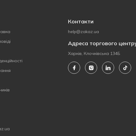
Контакти
тавка
help@zakaz.ua
овіді
Адреса торгового центр
Харків, Клочківська 134Б
денційності
вання
ників
az.ua