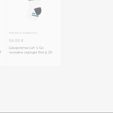
Немає в наявності
56.00
₴
Шкарпетки Let`s Go
7
чоловічі середні білі р.29