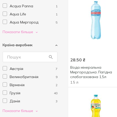
Acqua Panna
1
Aqua Life
1
Aqua Миргород
5
Aquarte
3
Показати більше
Ararat
1
Країна-виробник
Battery
9
Best Shot
3
28.50
₴
Black
4
Вода мінеральна
Австрія
7
BonAqua
3
Миргородська Лагідна
Великобританія
слабогазована 1,5л
9
Borjomi
23
1.5 л
Вірменія
2
Bronx
3
Грузія
40
Bunio
1
Данія
3
Burn
10
Корея
19
Показати більше
Buvette
22