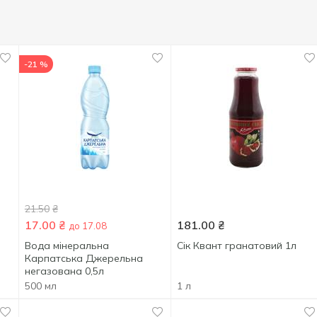
-21 %
21.50
₴
17.00
₴
181.00
₴
до 17.08
Вода мінеральна
Сік Квант гранатовий 1л
Карпатська Джерельна
негазована 0,5л
500 мл
1 л