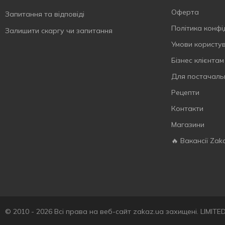
Ожина
2
S.Pellegrino
6
Оферта
Запитання та відповіді
Персик
15
San Benedetto
2
Політика конфі
Залишити скаргу чи запитання
Полуниця
22
Sandora
25
Умови користу
Пребіотик
6
Schweppes
22
Бізнес клієнтам
Розмарин
1
Smarty
3
Для постачаль
Ромашка
1
Smarty Family
2
Рецепти
Селера
1
Solan de Cabras
3
Контакти
Смородина
4
Spraga
17
Магазини
Сіль
7
Sprite
4
🔥 Вакансії Zak
Тархун
6
Spuma Alpina
2
Томат
2
Starbucks
3
Тропічний
4
Sumol
4
Тропічні фрукти
4
The Banka
11
Троянда
2
Tymbark
5
© 2010 - 2026 Всі права на веб-сайт zakaz.ua захищені. LIMIT
Тутті-фрутті
1