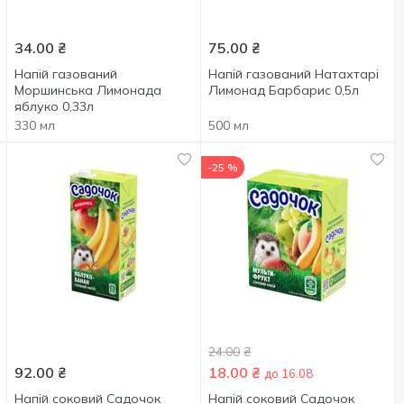
34.00
₴
75.00
₴
Напій газований
Напій газований Натахтарі
Моршинська Лимонада
Лимонад Барбарис 0,5л
яблуко 0,33л
330 мл
500 мл
-25 %
24.00
₴
92.00
₴
18.00
₴
до 16.08
Напій соковий Садочок
Напій соковий Садочок