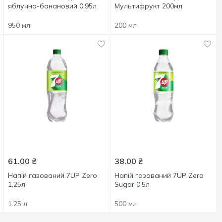
яблучно-банановий 0,95л
Мультифрукт 200мл
950 мл
200 мл
61.00
₴
38.00
₴
Напій газований 7UP Zero
Напій газований 7UP Zero
1,25л
Sugar 0,5л
1.25 л
500 мл