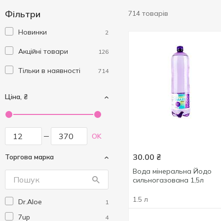
Фільтри
714 товарів
Новинки
2
Акційні товари
126
Тільки в наявності
714
Ціна, ₴
OK
30.00
₴
Торгова марка
Вода мінеральна Йодо
сильногазована 1,5л
1.5 л
Dr.Aloe
1
7up
4