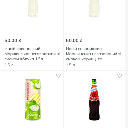
50.00
₴
50.00
₴
Напій соковмісний
Напій соковмісний
Моршинська негазований зі
Моршинська негазований зі
смаком яблука 1,5л
смаком чорниці та
екстрактом м'яти 1,5л
1.5 л
1.5 л