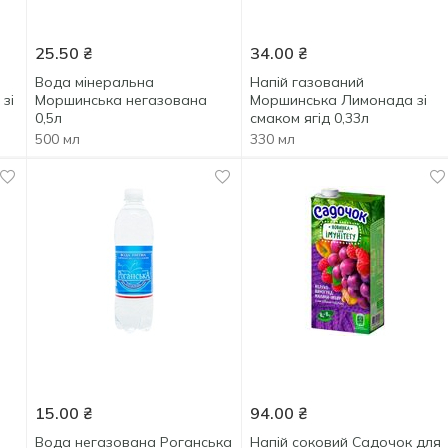
25.50
₴
34.00
₴
Вода мінеральна
Напій газований
зі
Моршинська негазована
Моршинська Лимонада зі
0,5л
смаком ягід 0,33л
500 мл
330 мл
15.00
₴
94.00
₴
Вода негазована Роганська
Напій соковий Садочок для