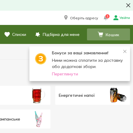
1
Увійти
Оберіть адресу
Списки
Підбірка для мене
Кошик
Бонуси за ваші замовлення!
Ними можна сплатити за доставку
або додаткові збори.
Переглянути
Енергетичні напої
ампанське