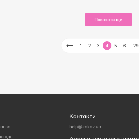
Показати ще
...
1
2
3
4
5
6
29
Контакти
тавка
help@zakaz.ua
овіді
Адреса торгового центр