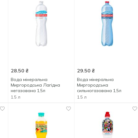
28.50
₴
29.50
₴
Вода мінеральна
Вода мінеральна
Миргородська Лагідна
Миргородська
негазована 1,5л
сильногазована 1,5л
1.5 л
1.5 л