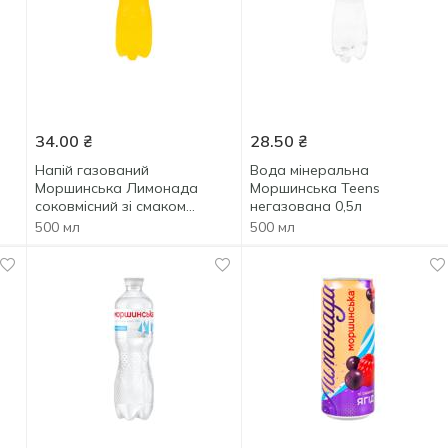
34.00
₴
28.50
₴
Напій газований
Вода мінеральна
Моршинська Лимонада
Моршинська Teens
соковмісний зі смаком
негазована 0,5л
тропічних фруктів 0,5л
500 мл
500 мл