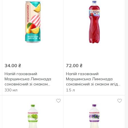
34.00
₴
72.00
₴
Напій газований
Напій газований
Моршинська Лимонада
Моршинська Лимонада
соковмісний зі смаком
соковмісний зі смаком ягід
тропічних фруктів 0,33л
1,5л
330 мл
1.5 л