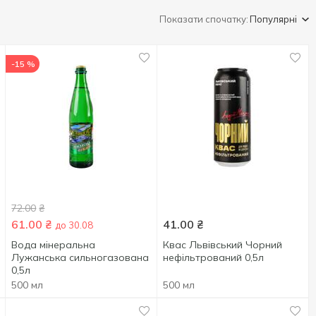
Показати спочатку:
Популярні
-15 %
72.00
₴
61.00
₴
41.00
₴
до 30.08
Вода мінеральна
Квас Львівський Чорний
Лужанська сильногазована
нефільтрований 0,5л
0,5л
500 мл
500 мл