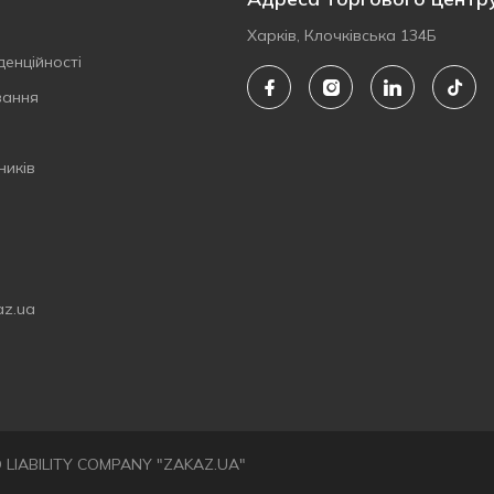
Харків, Клочківська 134Б
денційності
вання
ників
az.ua
ED LIABILITY COMPANY "ZAKAZ.UA"