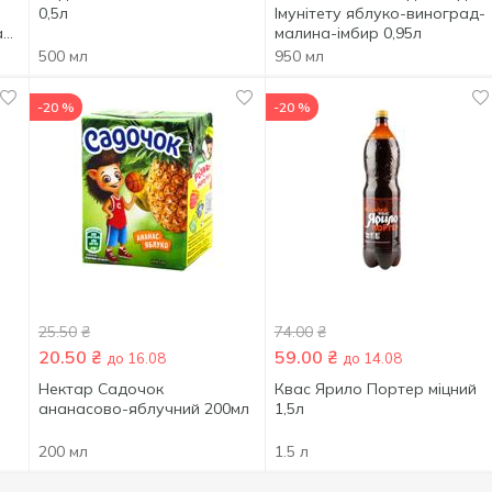
0,5л
Імунітету яблуко-виноград-
а
малина-імбир 0,95л
500 мл
950 мл
-20 %
-20 %
25.50
₴
74.00
₴
20.50
₴
59.00
₴
до 16.08
до 14.08
Нектар Садочок
Квас Ярило Портер міцний
ананасово-яблучний 200мл
1,5л
200 мл
1.5 л