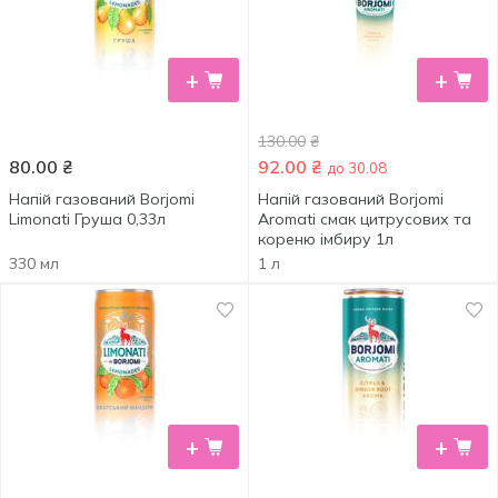
+
+
130.00
₴
80.00
₴
92.00
₴
до 30.08
Напій газований Borjomi
Напій газований Borjomi
Limonati Груша 0,33л
Aromati смак цитрусових та
кореню імбиру 1л
330 мл
1 л
+
+