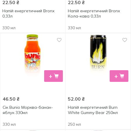
22.50
₴
22.50
₴
Напій енергетичний Bronx
Напій енергетичний Bronx
0,33л
Кола-кава 0,33л
330 мл
330 мл
+
+
46.50
₴
52.00
₴
Сік Bunio Морква-банан-
Напій енергетичний Burn
яблук 330мл
White Gummy Bear 250мл
330 мл
250 мл