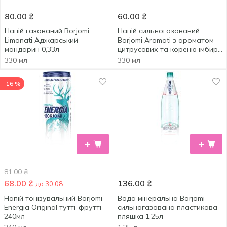
80.00
₴
60.00
₴
Напій газований Borjomi
Напій сильногазований
Limonati Аджарський
Borjomi Aromati з ароматом
мандарин 0,33л
цитрусових та кореню імбиру
0,33л
330 мл
330 мл
-16 %
+
+
81.00
₴
68.00
₴
136.00
₴
до 30.08
Напій тонізувальний Borjomi
Вода мінеральна Borjomi
Energia Original тутті-фрутті
сильногазована пластикова
240мл
пляшка 1,25л