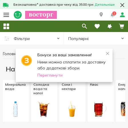
Безкоштовна* доставка при чеку від 3500 грн
Детальніше
1
Популярні
Фільтри
Головна
Напої
Бонуси за ваші замовлення!
Ними можна сплатити за доставку
Напої
або додаткові збори.
Переглянути
Мінеральна
Солодка
Соки і
Квас
Енерг
вода
вода та
нектари
напої
напої