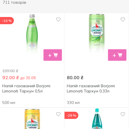
711 товарів
-16 %
+
+
109.00
₴
92.00
₴
80.00
₴
до 30.08
Напій газований Borjomi
Напій газований Borjomi
Limonati Тархун 0,5л
Limonati Тархун 0,33л
500 мл
330 мл
-29 %