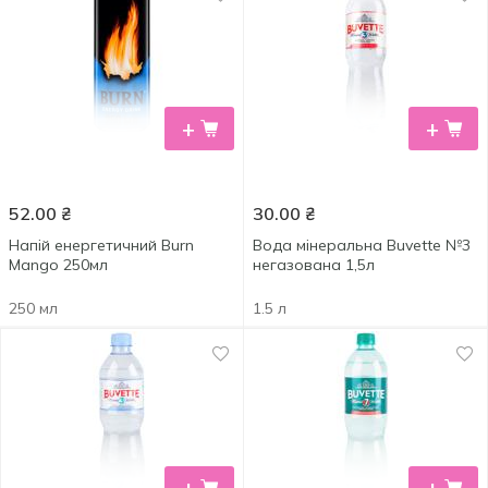
+
+
52.00
₴
30.00
₴
Напій енергетичний Burn
Вода мінеральна Buvette №3
Mango 250мл
негазована 1,5л
250 мл
1.5 л