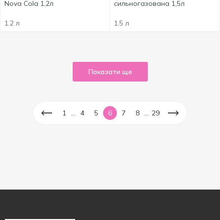
Nova Cola 1,2л
сильногазована 1,5л
1.2 л
1.5 л
Показати ще
...
...
1
4
5
6
7
8
29