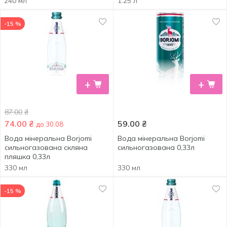
240 мл
1.25 л
-15 %
+
+
87.00
₴
74.00
₴
59.00
₴
до 30.08
Вода мінеральна Borjomi
Вода мінеральна Borjomi
сильногазована скляна
сильногазована 0,33л
пляшка 0,33л
330 мл
330 мл
-15 %