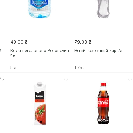
49.00
₴
79.00
₴
й
Вода негазована Роганська
Напій газований 7up 2л
5л
5 л
1.75 л