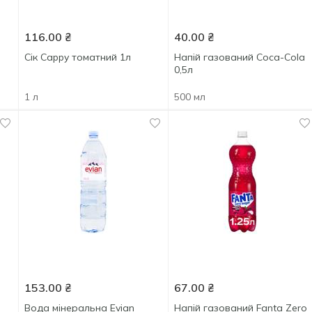
116.00
₴
40.00
₴
Сік Cappy томатний 1л
Напій газований Coca-Cola
0,5л
1 л
500 мл
153.00
₴
67.00
₴
Вода мінеральна Evian
Напій газований Fanta Zero