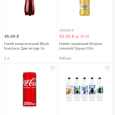
109.00
₴
45.00
₴
92.00
₴
до 30.08
Напій енергетичний Black
Напій газований Borjomi
EnerJuice Дикі ягоди 1л
Limonati Груша 0,5л
1 л
500 мл