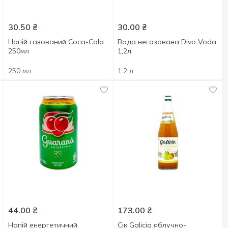
30.50
₴
30.00
₴
Напій газований Coca-Cola
Вода негазована Divo Voda
250мл
1,2л
250 мл
1.2 л
44.00
₴
173.00
₴
Напій енергетичний
Сік Galicia яблучно-