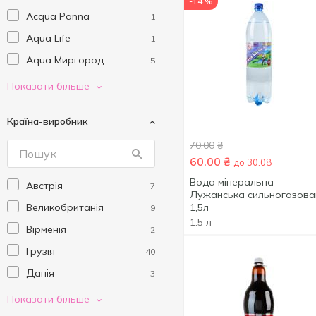
-14 %
Acqua Panna
1
Aqua Life
1
Aqua Миргород
5
Aquarte
3
Показати більше
Ararat
1
Країна-виробник
Battery
9
70.00
₴
Best Shot
3
60.00
₴
до 30.08
Black
4
Вода мінеральна
Австрія
7
BonAqua
3
Лужанська сильногазова
Великобританія
1,5л
9
Borjomi
23
1.5 л
Вірменія
2
Bronx
3
Грузія
40
Bunio
1
Данія
3
Burn
10
Корея
19
Показати більше
Buvette
22