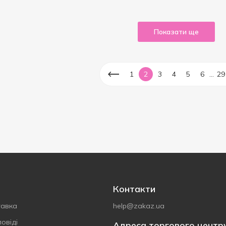
Показати ще
...
1
2
3
4
5
6
29
Контакти
тавка
help@zakaz.ua
овіді
Адреса торгового центр