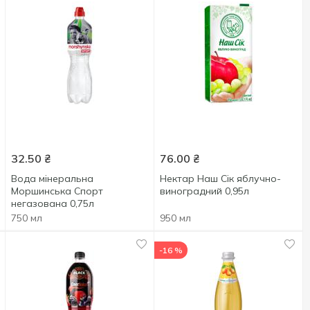
32.50
₴
76.00
₴
Вода мінеральна
Нектар Наш Сік яблучно-
Моршинська Спорт
виноградний 0,95л
негазована 0,75л
750 мл
950 мл
-16 %