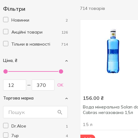
Фільтри
714 товарів
Новинки
2
Акційні товари
126
Тільки в наявності
714
Ціна, ₴
OK
156.00
₴
Торгова марка
Вода мінеральна Solan d
Cabras негазована 1,5л
1.5 л
Dr.Aloe
1
7up
4