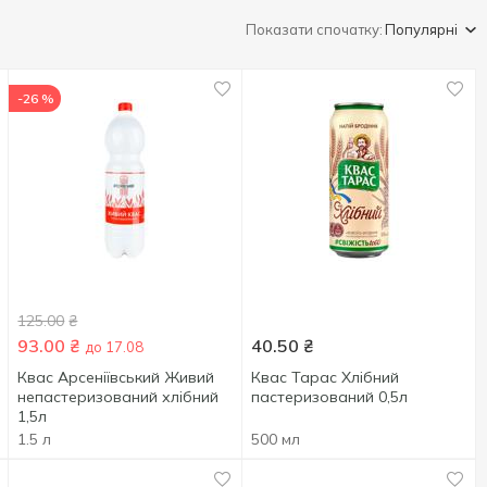
Показати спочатку:
Популярні
-26 %
125.00
₴
93.00
₴
40.50
₴
до 17.08
Квас Арсеніївський Живий
Квас Тарас Хлібний
непастеризований хлібний
пастеризований 0,5л
1,5л
1.5 л
500 мл