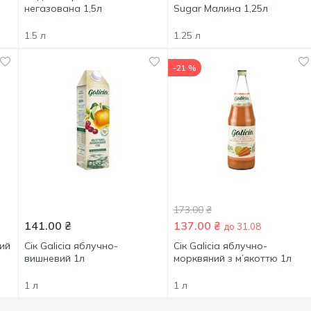
негазована 1,5л
Sugar Малина 1,25л
1.5 л
1.25 л
-21 %
173.00
₴
141.00
₴
137.00
₴
до 31.08
вий
Сік Galicia яблучно-
Сік Galicia яблучно-
в
вишневий 1л
морквяний з м’якоттю 1л
1 л
1 л