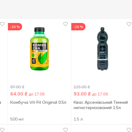
-26 %
-26 %
87.00
₴
125.00
₴
64.00
₴
93.00
₴
до 17.08
до 17.08
a
Комбуча Vit-Fit Original 0,5л
Квас Арсеніївський Темний
непастеризований 1,5л
500 мл
1.5 л