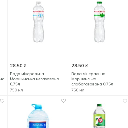
28.50
₴
28.50
₴
Вода мінеральна
Вода мінеральна
на
Моршинська негазована
Моршинська
0,75л
слабогазована 0,75л
750 мл
750 мл