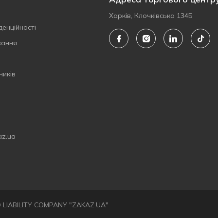
Харків, Клочківська 134Б
денційності
вання
ників
az.ua
ED LIABILITY COMPANY "ZAKAZ.UA"