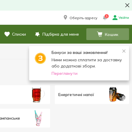
1
Увійти
Оберіть адресу
Списки
Підбірка для мене
Кошик
Бонуси за ваші замовлення!
Ними можна сплатити за доставку
або додаткові збори.
Переглянути
Енергетичні напої
ампанське