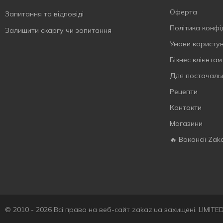
Ожина
2
S.Pellegrino
6
Оферта
Запитання та відповіді
Персик
15
San Benedetto
2
Політика конфі
Залишити скаргу чи запитання
Полуниця
22
Sandora
25
Умови користу
Пребіотик
6
Schweppes
22
Бізнес клієнтам
Розмарин
1
Smarty
3
Для постачаль
Ромашка
1
Smarty Family
2
Рецепти
Селера
1
Solan de Cabras
3
Контакти
Смородина
4
Spraga
17
Магазини
Сіль
7
Sprite
4
🔥 Вакансії Zak
Тархун
6
Spuma Alpina
2
Томат
2
Starbucks
3
Тропічний
4
Sumol
4
Тропічні фрукти
4
The Banka
11
Троянда
2
Tymbark
5
© 2010 - 2026 Всі права на веб-сайт zakaz.ua захищені. LIMIT
Тутті-фрутті
1