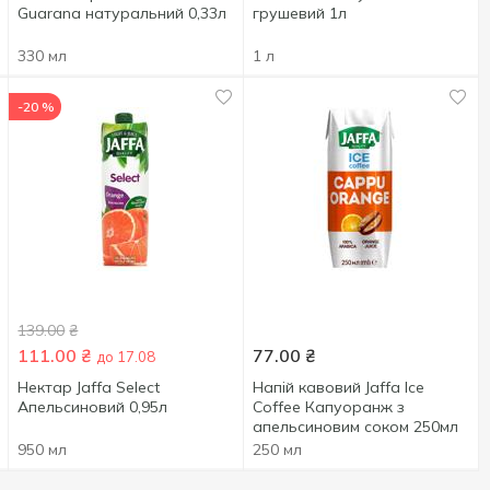
Guarana натуральний 0,33л
грушевий 1л
330 мл
1 л
-20 %
139.00
₴
111.00
₴
77.00
₴
до 17.08
Нектар Jaffa Select
Напій кавовий Jaffa Ice
Апельсиновий 0,95л
Coffee Капуоранж з
апельсиновим соком 250мл
950 мл
250 мл