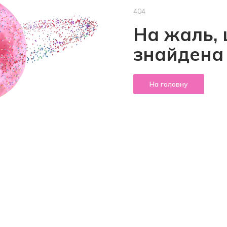
404
На жаль, 
знайдена
На головну