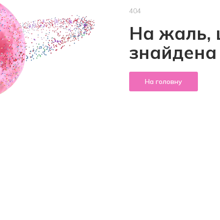
404
На жаль, 
знайдена
На головну