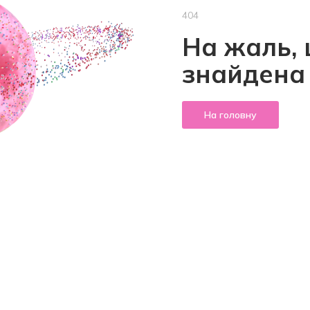
404
На жаль, 
знайдена
На головну