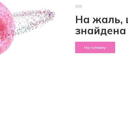
404
На жаль, 
знайдена
На головну