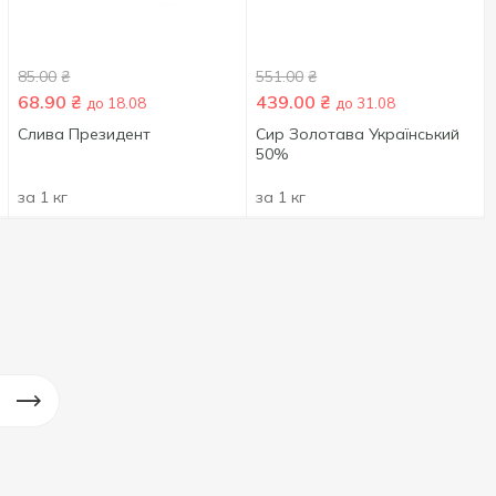
85.00
₴
551.00
₴
68.90
₴
439.00
₴
до 18.08
до 31.08
Слива Президент
Сир Золотава Український
50%
за 1 кг
за 1 кг