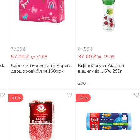
79.00
₴
44.50
₴
57.00
₴
37.00
₴
до 31.08
до 15.08
ysk
Серветки косметичні Papero
Біфідойогурт Активіа
двошарові білий 150арк
вишня-чіа 1,5% 290г
290 г
-31 %
-23 %