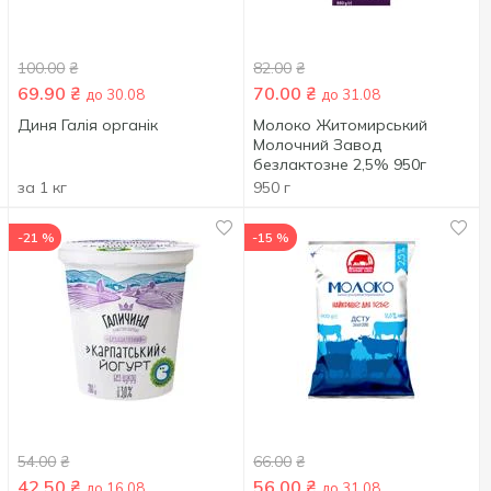
100.00
₴
82.00
₴
69.90
₴
70.00
₴
до 30.08
до 31.08
Диня Галія органік
Молоко Житомирський
Молочний Завод
безлактозне 2,5% 950г
за 1 кг
950 г
-21 %
-15 %
54.00
₴
66.00
₴
42.50
₴
56.00
₴
до 16.08
до 31.08