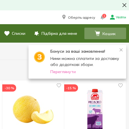
1
Увійти
Оберіть адресу
Списки
Підбірка для мене
Кошик
Бонуси за ваші замовлення!
Ними можна сплатити за доставку
або додаткові збори.
Показати спочатку:
Популярні
Переглянути
-30 %
-15 %