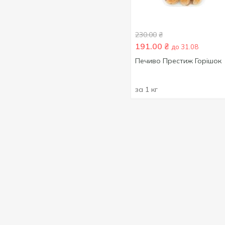
BIC
1
Тайланд
11
Biorepair
1
Тринідад і Тобаго
3
230.00
₴
Black
1
Туреччина
55
191.00
₴
до 31.08
Black Ram
1
Угорщина
44
Печиво Престиж Горішок
Blend-a-Med
3
Україна
863
Blizzard
1
за 1 кг
Франція
131
BLYSKAVKA
5
Фінляндія
4
Bob Snail
9
Хорватія
1
Boguslavna
2
Чехія
49
Bombay
1
Чилі
16
Bongrain
2
Швейцарія
3
Bonizzi
1
Швеція
7
Borie-Manoux
1
Шрі-Ланка
1
Borjomi
12
Ямайка
3
Botafogo
4