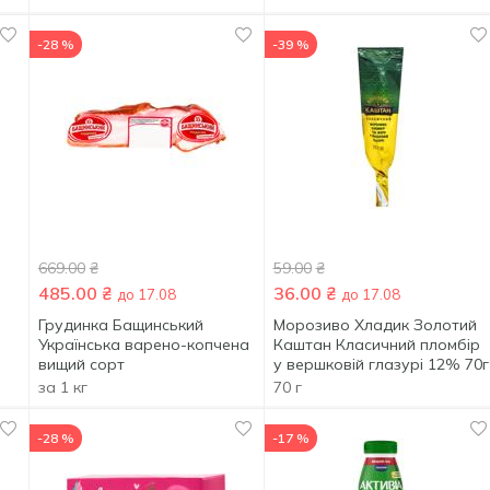
-28 %
-39 %
669.00
₴
59.00
₴
485.00
₴
36.00
₴
до 17.08
до 17.08
Грудинка Бащинський
Морозиво Хладик Золотий
Українська варено-копчена
Каштан Класичний пломбір
вищий сорт
у вершковій глазурі 12% 70г
за 1 кг
70 г
-28 %
-17 %