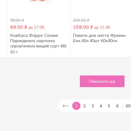
98.00
₴
205.00
₴
68.00
₴
158.00
₴
до 17.08
до 31.08
Ковбаса Фарро Салямі
Пакети для сміття Фрекен
Парміджано нарізана
Бок 60л 40шт 60х80см
сиров'ялена вищий сорт 80г
80 г
Показати ще
...
1
2
3
4
5
6
69