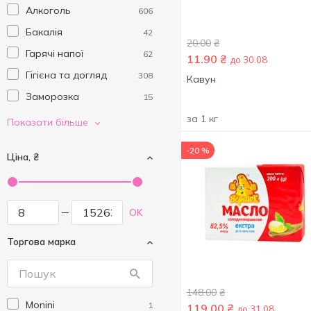
Алкоголь
606
Бакалія
42
20.00
₴
Гарячі напої
62
11.90
₴
до 30.08
Гігієна та догляд
308
Кавун
Заморозка
15
Здорове харчування
за 1 кг
117
Показати більше
та спосіб життя
-20 %
ЗнижкоLove
4
Ціна, ₴
Консерви
23
Кухня
1
OK
М'ясо та ковбасні
19
вироби
Торгова марка
Напої
141
Пекарня
3
148.00
₴
Побутова хімія
242
Monini
1
119.00
₴
до 31.08