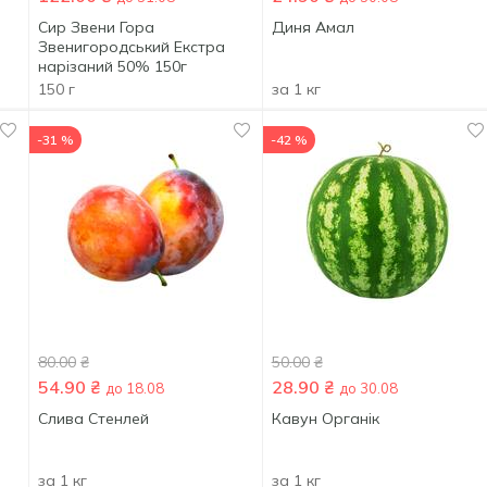
Сир Звени Гора
Диня Амал
Звенигородський Екстра
нарізаний 50% 150г
150 г
за 1 кг
-31 %
-42 %
80.00
₴
50.00
₴
54.90
₴
28.90
₴
до 18.08
до 30.08
Слива Стенлей
Кавун Органік
за 1 кг
за 1 кг