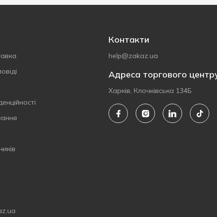
Контакти
тавка
help@zakaz.ua
овіді
Адреса торгового центр
Харків, Клочківська 134Б
денційності
вання
ників
az.ua