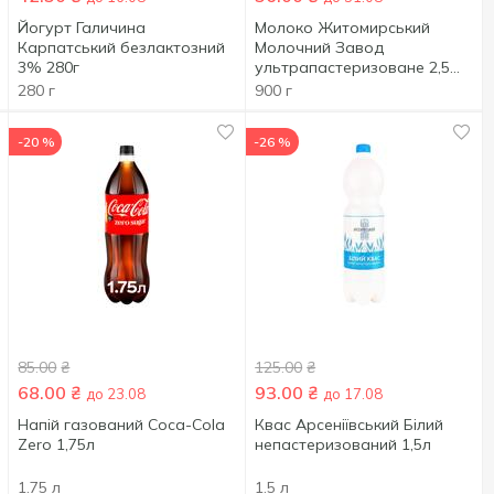
Йогурт Галичина
Молоко Житомирський
Карпатський безлактозний
Молочний Завод
3% 280г
ультрапастеризоване 2,5%
0,9кг
280 г
900 г
-20 %
-26 %
85.00
₴
125.00
₴
68.00
₴
93.00
₴
до 23.08
до 17.08
Напій газований Coca-Cola
Квас Арсеніївський Білий
Zero 1,75л
непастеризований 1,5л
1.75 л
1.5 л