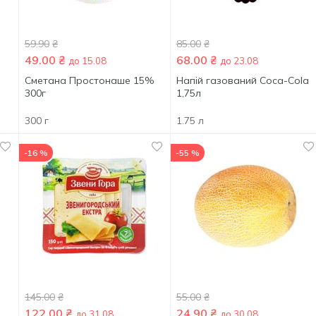
59.90
₴
85.00
₴
49.00
₴
68.00
₴
до 15.08
до 23.08
Сметана Простонаше 15%
Напій газований Coca-Cola
300г
1,75л
300 г
1.75 л
-16 %
-55 %
145.00
₴
55.00
₴
122.00
₴
24.90
₴
до 31.08
до 30.08