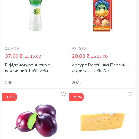
44.50
₴
33.00
₴
37.00
₴
28.00
₴
до 15.08
до 15.08
Біфідойогурт Активіа
Йогурт Ростишка Персик-
класичний 1,5% 290г
абрикос 1,5% 207г
290 г
207 г
-19 %
-20 %