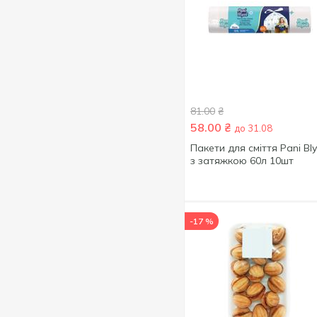
Литва
22
Banhez
1
Марокко
1
Banrock Station
1
Мексика
16
Barone Ricasoli
3
Молдова
12
Barton&Guestier
3
Нідерланди
15
Barza De Aur
3
81.00
₴
Німеччина
107
58.00
₴
Battery
2
до 31.08
Пакистан
2
Пакети для сміття Pani Bl
Bazaleti
1
ПАР
4
з затяжкою 60л 10шт
Beauty Derm
14
Польща
143
Bebi
1
Португалія
12
Becherovka
4
-17 %
Румунія
29
BEEFEATER
4
Сербія
16
Belvita
1
Словаччина
22
Benizar
1
Словенія
2
Beveland
1
США
8