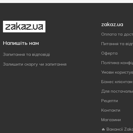
Японія
4
Bref
12
Єгипет
2
Briette
1
Ірландія
33
zakaz.ua
Bruno Rocca
1
Іспанія
40
Оплата та дос
Bulgari
6
Італія
146
Напишіть нам
Питання та відп
Bulleit
1
Оферта
Запитання та відповіді
Bushmills
2
Політика конфі
Caffee Mauro
Залишити скаргу чи запитання
2
Умови користу
Caffo
2
Бізнес клієнтам
Calvet
2
Campari
Для постачаль
1
Cape Spring
Рецепти
2
Captain Morgan
7
Контакти
Carnie
6
Магазини
Carte Noire
2
🔥 Вакансії Zak