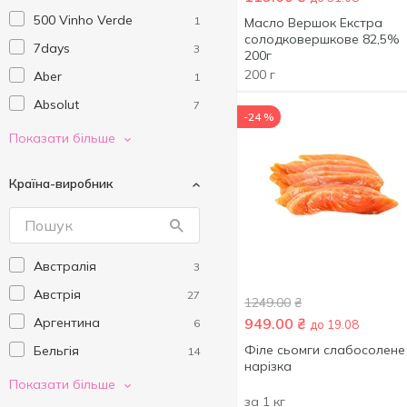
Риба та морепродукти
14
500 Vinho Verde
1
Масло Вершок Екстра
Солодощі
солодковершкове 82,5%
101
7days
3
200г
Соуси та спеції
54
200 г
Aber
1
Товари для дому
39
Absolut
7
-24 %
Товари для дітей
63
African Winery
2
Показати більше
Товари для тварин
64
Air Wick
9
Фрукти та овочі
13
Країна-виробник
Alfred Lamb's
1
Хобі та відпочинок
1
Alice
1
Чипси та снеки
47
Alpamanta Natal
1
Яйця та молочні
Австралія
189
3
Always
15
продукти
Австрія
27
Amarula
1249.00
₴
1
Аргентина
949.00
₴
6
до 19.08
Angostura
2
Філе сьомги слабосолене
Бельгія
14
Aperol
2
нарізка
Болгарія
31
Показати більше
Appleton Estate
1
за 1 кг