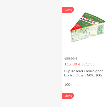
Бразилія
3
Aquafresh
2
В'єтнам
5
Ararat
9
-19 %
Великобританія
96
ARIEL
9
Вірменія
18
Arko
5
Гватемала
1
Arte Latino
1
Греція
3
Artic
1
Грузія
28
Asahi
1
Данія
7
Aujoux
1
138.00
₴
Домініканська
1
Authentic
1
112.00
₴
Республіка
до 17.08
Azelia
1
Сир Kaserei Champignon
Естонія
3
Dorblu Classic 50% 100г
Baby
1
Казахстан
1
BACARDI
1
100 г
Китай
27
Baileys
3
Куба
2
-28 %
Ballantine's BRASIL
1
Латвія
10
Ballantine’s
7