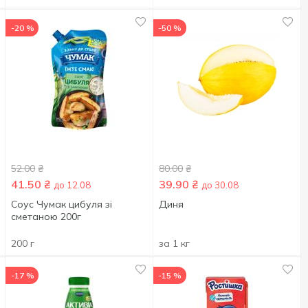
-20 %
-50 %
52.00
₴
80.00
₴
41.50
₴
39.90
₴
до 12.08
до 30.08
Соус Чумак цибуля зі
Диня
сметаною 200г
200 г
за 1 кг
-17 %
-15 %