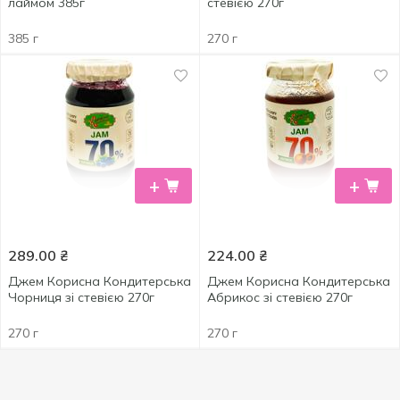
лаймом 385г
стевією 270г
385 г
270 г
+
+
289.00
₴
224.00
₴
Джем Корисна Кондитерська
Джем Корисна Кондитерська
Чорниця зі стевією 270г
Абрикос зі стевією 270г
270 г
270 г