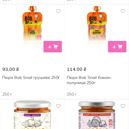
+
+
93.00
₴
114.00
₴
Пюре Bob Snail грушеве 250г
Пюре Bob Snail банан-
полуниця 250г
250 г
250 г