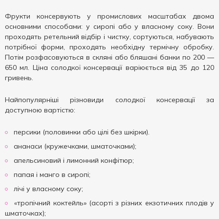
Фрукти консервують у промислових масштабах двома
основними способами: у сиропі або у власному соку. Вони
проходять ретельний відбір і чистку, сортуються, набувають
потрібної форми, проходять необхідну термічну обробку.
Потім розфасовуються в скляні або бляшані банки по 200 —
650 мл. Ціна солодкої консервації варіюється від 35 до 120
гривень.
Найпопулярніші різновиди солодкої консервації за
доступною вартістю:
персики (половинки або цілі без шкірки).
ананаси (кружечками, шматочками);
апельсиновий і лимонний конфітюр;
папая і манго в сиропі;
лічі у власному соку;
«тропічний коктейль» (асорті з різних екзотичних плодів у
шматочках);