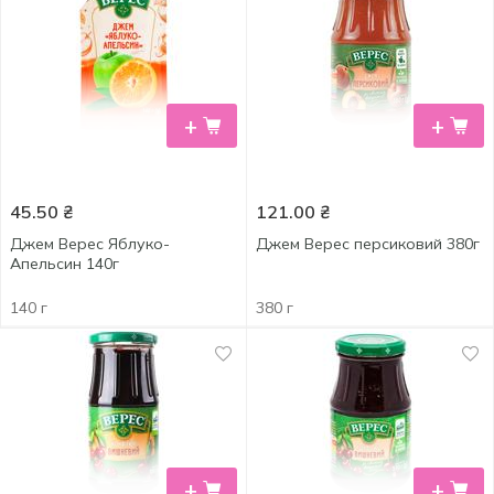
+
+
45.50
₴
121.00
₴
Джем Верес Яблуко-
Джем Верес персиковий 380г
Апельсин 140г
140 г
380 г
+
+