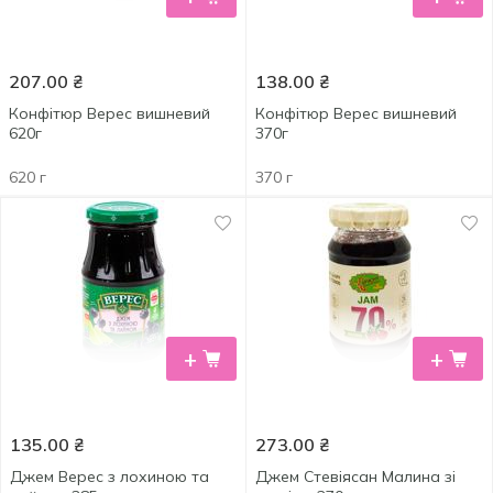
207.00
₴
138.00
₴
Конфітюр Верес вишневий
Конфітюр Верес вишневий
620г
370г
620 г
370 г
+
+
135.00
₴
273.00
₴
Джем Верес з лохиною та
Джем Стевіясан Малина зі