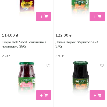
+
+
114.00
₴
122.00
₴
Пюре Bob Snail Бананове з
Джем Верес абрикосовий
чорницею 250г
370г
250 г
370 г
+
+