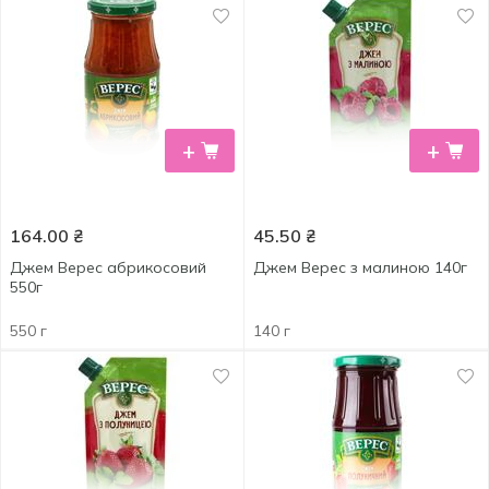
+
+
164.00
₴
45.50
₴
Джем Верес абрикосовий
Джем Верес з малиною 140г
550г
550 г
140 г