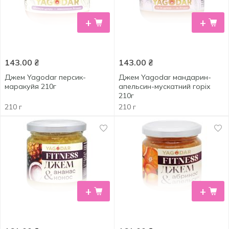
+
+
143.00
₴
143.00
₴
Джем Yagodar персик-
Джем Yagodar мандарин-
маракуйя 210г
апельсин-мускатний горіх
210г
210 г
210 г
+
+