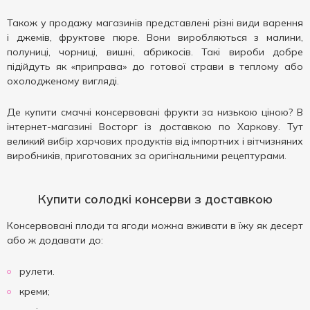
Також у продажу магазинів представлені різні види варення
і джемів, фруктове пюре. Вони виробляються з малини,
полуниці, чорниці, вишні, абрикосів. Такі вироби добре
підійдуть як «приправа» до готової страви в теплому або
охолодженому вигляді.
Де купити смачні консервовані фрукти за низькою ціною? В
інтернет-магазині Восторг із доставкою по Харкову. Тут
великий вибір харчових продуктів від імпортних і вітчизняних
виробників, приготованих за оригінальними рецептурами.
Купити солодкі консерви з доставкою
Консервовані плоди та ягоди можна вживати в їжу як десерт
або ж додавати до:
рулети.
креми;