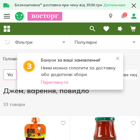
Безкоштовна* доставка при чеку від 3500 грн
Детальніше
1
Популярні
Фільтри
Головна
Консерви
Джем, варення, повидло
Бонуси за ваші замовлення!
Ними можна сплатити за доставку
або додаткові збори.
Усі
Джем
Конфітюр
Варення
Фруктове пюр
Переглянути
Джем, варення, повидло
33 товари