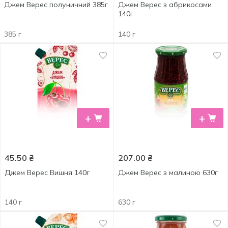
Джем Верес полуничний 385г
Джем Верес з абрикосами
140г
385 г
140 г
+
+
45.50
₴
207.00
₴
Джем Верес Вишня 140г
Джем Верес з малиною 630г
140 г
630 г