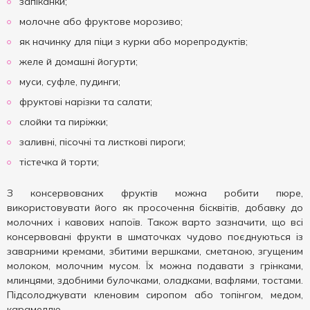
запіканки;
молочне або фруктове морозиво;
як начинку для піци з курки або морепродуктів;
желе й домашні йогурти;
муси, суфле, пудинги;
фруктові нарізки та салати;
слойки та пиріжки;
заливні, пісочні та листкові пироги;
тістечка й торти;
З консервованих фруктів можна робити пюре,
використовувати його як просочення бісквітів, добавку до
молочних і кавових напоїв. Також варто зазначити, що всі
консервовані фрукти в шматочках чудово поєднуються із
заварними кремами, збитими вершками, сметаною, згущеним
молоком, молочним мусом. Їх можна подавати з грінками,
млинцями, здобними булочками, оладками, вафлями, тостами.
Підсолоджувати кленовим сиропом або топінгом, медом,
карамеллю.