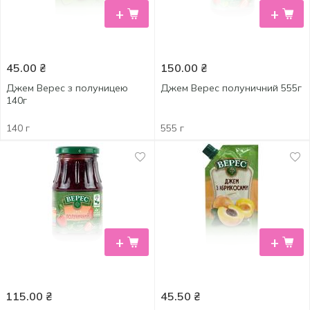
+
+
45.00
₴
150.00
₴
Джем Верес з полуницею
Джем Верес полуничний 555г
140г
140 г
555 г
+
+
115.00
₴
45.50
₴