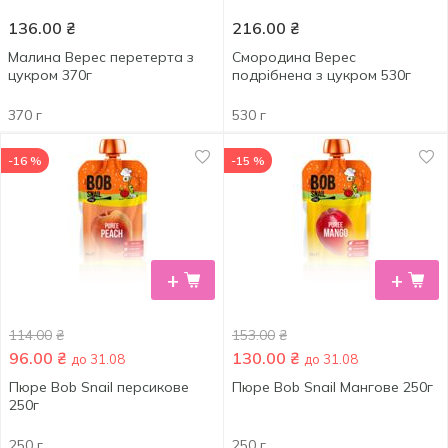
136.00
₴
216.00
₴
Малина Верес перетерта з
Смородина Верес
цукром 370г
подрібнена з цукром 530г
370 г
530 г
-16 %
-15 %
+
+
114.00
₴
153.00
₴
96.00
₴
130.00
₴
до 31.08
до 31.08
Пюре Bob Snail персикове
Пюре Bob Snail Мангове 250г
250г
250 г
250 г