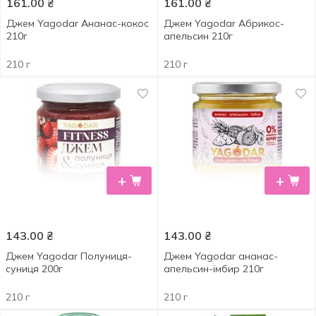
161.00
₴
161.00
₴
Джем Yagodar Ананас-кокос
Джем Yagodar Абрикос-
210г
апельсин 210г
210 г
210 г
+
+
143.00
₴
143.00
₴
Джем Yagodar Полуниця-
Джем Yagodar ананас-
суниця 200г
апельсин-імбир 210г
210 г
210 г