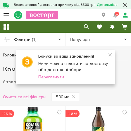
Безкоштовна* доставка при чеку від 3500 грн
Детальніше
1
Популярні
Фільтри
(1)
Головна
Напої
Комбуча
Комбуча 500 мл
Бонуси за ваші замовлення!
Ними можна сплатити за доставку
Комбуча 500 мл
або додаткові збори.
Переглянути
6 товарів
500 мл
Очистити всі фільтри
-26 %
-18 %