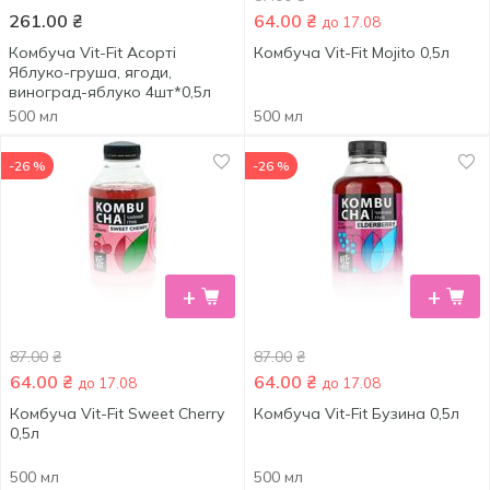
261.00
₴
64.00
₴
до 17.08
Комбуча Vit-Fit Асорті
Комбуча Vit-Fit Mojito 0,5л
Яблуко-груша, ягоди,
виноград-яблуко 4шт*0,5л
500 мл
500 мл
-26 %
-26 %
+
+
87.00
₴
87.00
₴
64.00
₴
64.00
₴
до 17.08
до 17.08
Комбуча Vit-Fit Sweet Cherry
Комбуча Vit-Fit Бузина 0,5л
0,5л
500 мл
500 мл