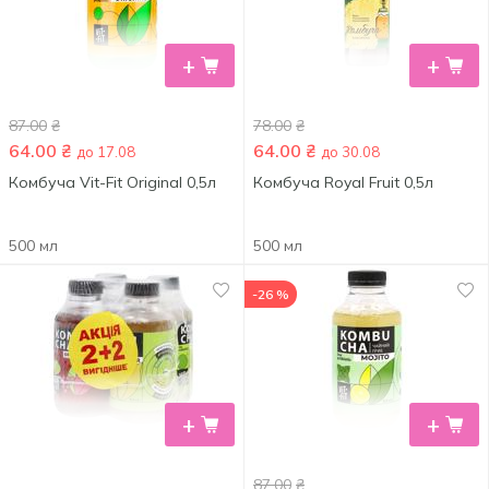
+
+
87.00
₴
78.00
₴
64.00
₴
64.00
₴
до 17.08
до 30.08
Комбуча Vit-Fit Original 0,5л
Комбуча Royal Fruit 0,5л
500 мл
500 мл
-26 %
+
+
87.00
₴