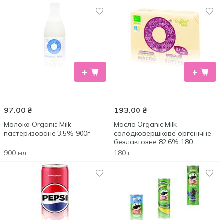
+
+
97.00
₴
193.00
₴
Молоко Organic Milk
Масло Organic Milk
пастеризоване 3,5% 900г
солодковершкове органічне
безлактозне 82,6% 180г
900 мл
180 г