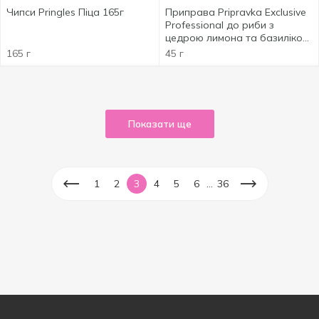
Чипси Pringles Піца 165г
Приправа Pripravka Exclusive
Professional до риби з
цедрою лимона та базиліком
45г
165 г
45 г
Показати ще
...
1
2
3
4
5
6
36