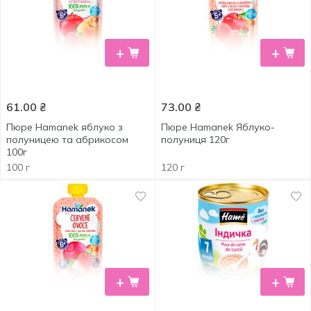
+
+
61.00
₴
73.00
₴
Пюре Hamanek яблуко з
Пюре Hamanek Яблуко-
полуницею та абрикосом
полуниця 120г
100г
100 г
120 г
+
+