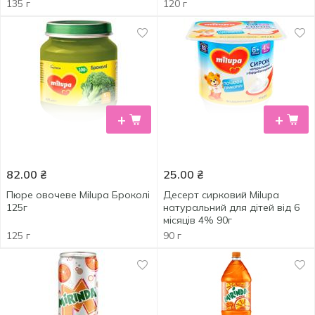
135 г
120 г
+
+
82.00
₴
25.00
₴
Пюре овочеве Milupa Броколі
Десерт сирковий Milupa
125г
натуральний для дітей від 6
місяців 4% 90г
125 г
90 г