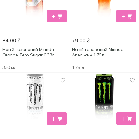
+
+
34.00
₴
79.00
₴
Напій газований Mirinda
Напій газований Mirinda
Orange Zero Sugar 0,33л
Апельсин 1,75л
330 мл
1.75 л
+
+