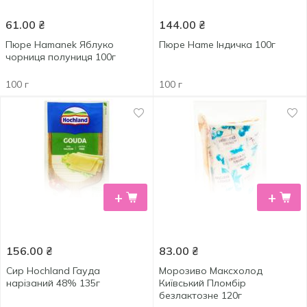
61.00
₴
144.00
₴
Пюре Hamanek Яблуко
Пюре Hame Індичка 100г
чорниця полуниця 100г
100 г
100 г
+
+
156.00
₴
83.00
₴
Сир Hochland Гауда
Морозиво Максхолод
нарізаний 48% 135г
Київський Пломбір
безлактозне 120г