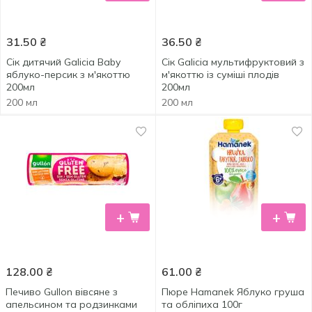
31.50
₴
36.50
₴
Сік дитячий Galicia Baby
Сік Galicia мультифруктовий з
яблуко-персик з м'якоттю
м'якоттю із суміші плодів
200мл
200мл
200 мл
200 мл
+
+
128.00
₴
61.00
₴
Печиво Gullon вівсяне з
Пюре Hamanek Яблуко груша
апельсином та родзинками
та обліпиха 100г