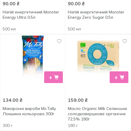
90.00
₴
90.00
₴
Напій енергетичний Monster
Напій енергетичний Monster
Energy Ultra 0,5л
Energy Zero Sugar 0,5л
500 мл
500 мл
+
+
134.00
₴
159.00
₴
Макаронні вироби Ms.Tally
Масло Organic Milk Селянське
Локшина кольорова 300г
солодковершкове органічне
72,5% 180г
300 г
180 г