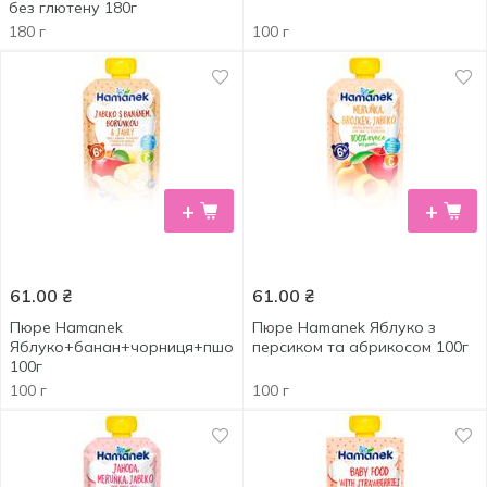
без глютену 180г
180 г
100 г
+
+
61.00
₴
61.00
₴
Пюре Hamanek
Пюре Hamanek Яблуко з
Яблуко+банан+чорниця+пшоно
персиком та абрикосом 100г
100г
100 г
100 г