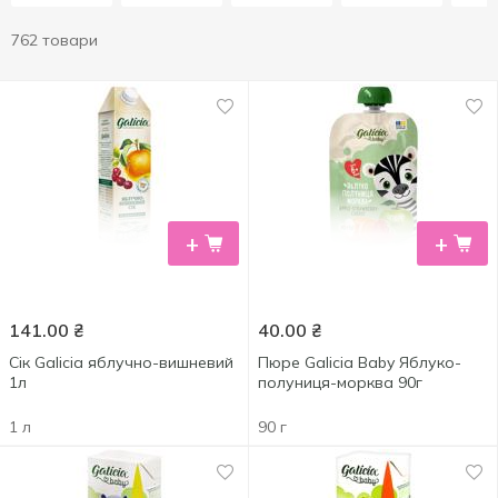
762 товари
+
+
141.00
₴
40.00
₴
Сік Galicia яблучно-вишневий
Пюре Galicia Baby Яблуко-
1л
полуниця-морква 90г
1 л
90 г