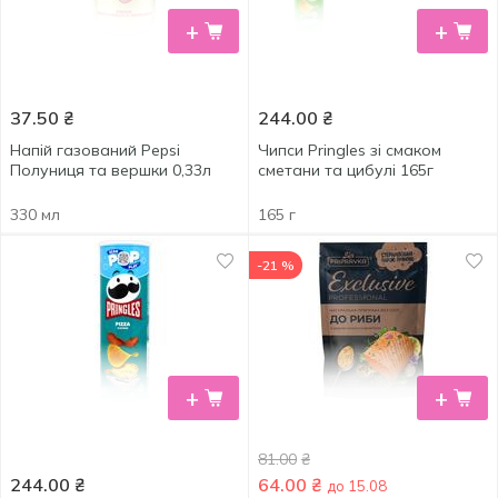
+
+
37.50
₴
244.00
₴
Напій газований Pepsi
Чипси Pringles зі смаком
Полуниця та вершки 0,33л
сметани та цибулі 165г
330 мл
165 г
-21 %
+
+
81.00
₴
244.00
₴
64.00
₴
до 15.08