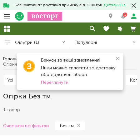
Безкоштовна* доставка при чеку від 3500 грн
Детальніше
1
Популярні
Фільтри
(1)
Головна
Фрукти та овочі
Овочі
Огірки
Бонуси за ваші замовлення!
Огірки Без тм
Ними можна сплатити за доставку
або додаткові збори.
Усі
Помідори
Цибуля, часник
Картопля
Кап
Переглянути
Огірки Без тм
1 товар
Без тм
Очистити всі фільтри