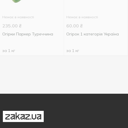
Немає в наявності
Немає в наявності
235.00
₴
60.00
₴
Огірки Паркер Туреччина
Огірок 1 категорія Україна
за 1 кг
за 1 кг