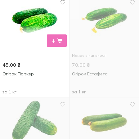
+
Немає в наявності
45.00
₴
70.00
₴
Огірок Паркер
Огірок Естафета
за 1 кг
за 1 кг