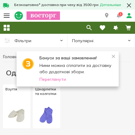
Безкоштовна* доставка при чеку від 3500 грн
Детальніше
1
Популярні
Фільтри
Головна
Одяг та взуття
Бонуси за ваші замовлення!
Ними можна сплатити за доставку
Одяг та взуття
або додаткові збори.
Переглянути
Взуття
Шкарпетки
та колготки