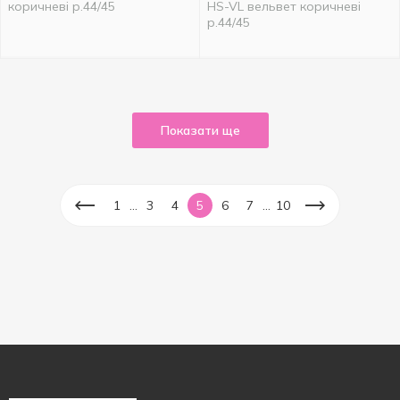
коричневі р.44/45
HS-VL вельвет коричневі
р.44/45
Показати ще
...
...
1
3
4
5
6
7
10