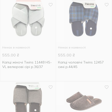
Немає в наявності
Немає в наявності
555.00
₴
555.00
₴
Капці жіночі Twins 11448 HS-
Капці чоловічі Twins 12457
VL велюрові сірі р.36/37
сині р.44/45