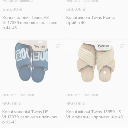
Немає в наявності
Немає в наявності
555.00
₴
555.00
₴
Капці чоловічі Twins HS-
Капці жіночі Twins Points
VL17339 меланж з наліпкою
сірий р.40
р.44-45
Немає в наявності
Немає в наявності
555.00
₴
650.00
₴
Капці чоловічі Twins HS-
Капці жіночі Twins 13959 HS-
VL17339 меланж з наліпкою
VL вафельні карамельні р.40
р.42-43