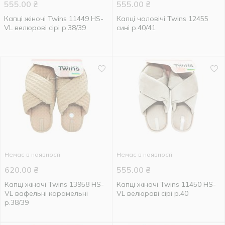
555.00
₴
555.00
₴
Капці жіночі Twins 11449 HS-
Капці чоловічі Twins 12455
VL велюрові сірі р.38/39
сині р.40/41
Немає в наявності
Немає в наявності
620.00
₴
555.00
₴
Капці жіночі Twins 13958 HS-
Капці жіночі Twins 11450 HS-
VL вафельні карамельні
VL велюрові сірі р.40
р.38/39