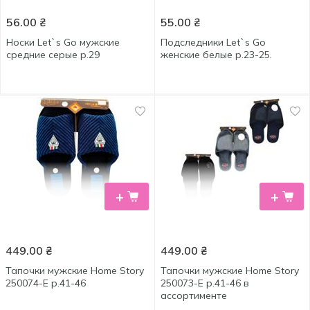
56.00
₴
55.00
₴
Носки Let`s Go мужские
Подследники Let`s Go
средние серые р.29
женские белые р.23-25.
+
+
449.00
₴
449.00
₴
Тапочки мужские Home Story
Тапочки мужские Home Story
250074-Е р.41-46
250073-Е р.41-46 в
ассортименте