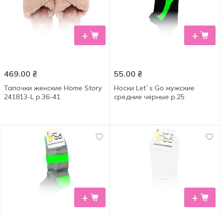
+
+
469.00
₴
55.00
₴
Тапочки женские Home Story
Носки Let`s Go мужские
241813-L р.36-41
средние черные р.25
+
+