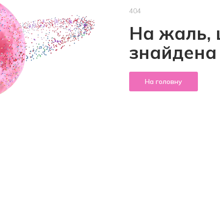
404
На жаль, 
знайдена
На головну