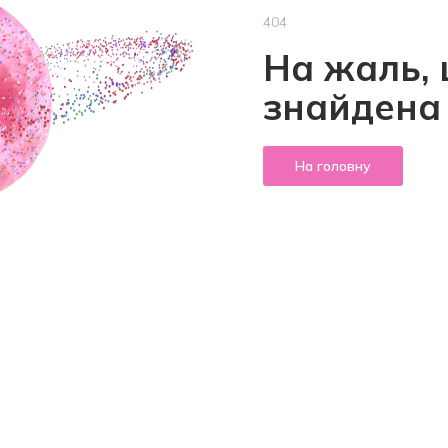
404
На жаль, 
знайдена
На головну