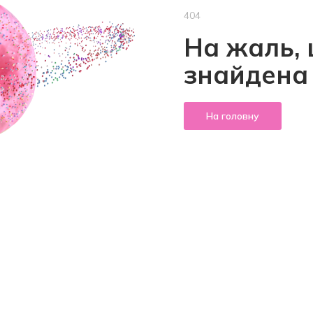
404
На жаль, 
знайдена
На головну