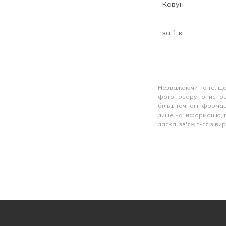
Кавун
за 1 кг
Незважаючи на те, що
фото товару і опис тов
більш точної інформац
лише на інформацію, 
ласка, зв'яжіться з в