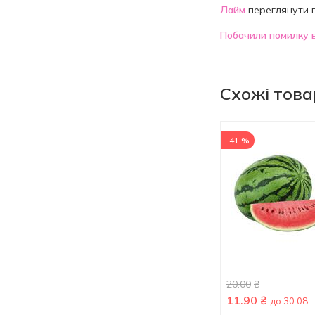
Лайм
переглянути 
Побачили помилку в
Схожі тов
-41 %
20.00
₴
11.90
₴
до 30.08