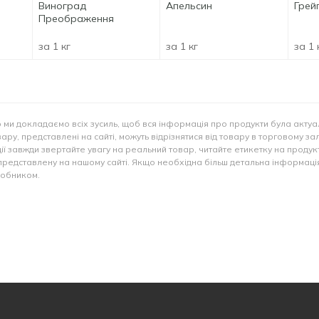
Виноград
Апельсин
Грей
Преображення
за 1 кг
за 1 кг
за 1 
 ми докладаємо всіх зусиль, щоб вся інформація про продукти була актуа
ару, представлені на сайті, можуть відрізнятися від товару в торговому за
ії завжди звертайте увагу на реальний товар, читайте етикетку на продукт
представлену на нашому сайті. Якщо необхідна більш детальна інформація
иробником.