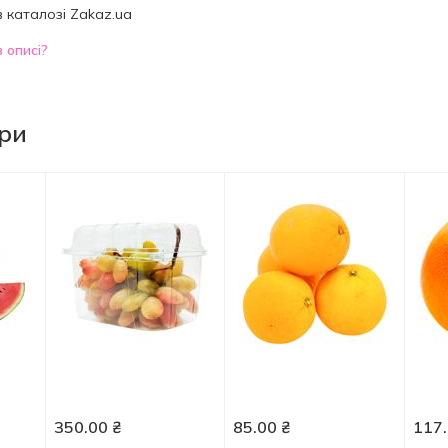
в каталозі Zakaz.ua
 описі?
ари
350.00
₴
85.00
₴
117