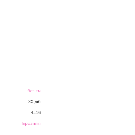
без тм
30 діб
4...16
Бразилія