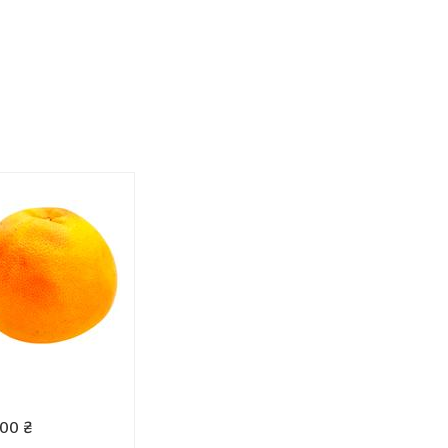
.00
₴
205.00
₴
255.00
₴