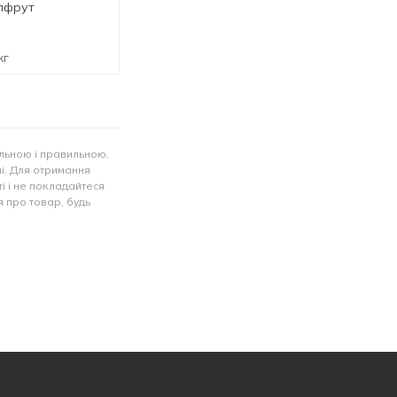
пфрут
Цибуля Кримська
Слива жовта
червона
кг
за 1 кг
за 1 кг
льною і правильною,
лі. Для отримання
і і не покладайтеся
 про товар, будь