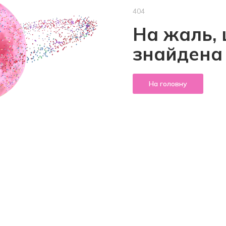
404
На жаль, 
знайдена
На головну