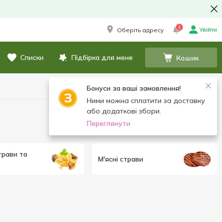
1
Увійти
Оберіть адресу
Списки
Підбірка для мене
Кошик
Бонуси за ваші замовлення!
Ними можна сплатити за доставку
або додаткові збори.
Переглянути
трави та
М'ясні страви