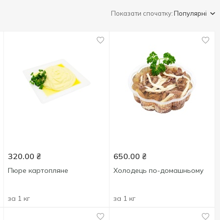
Показати спочатку:
Популярні
320.00
₴
650.00
₴
Пюре картопляне
Холодець по-домашньому
за 1 кг
за 1 кг