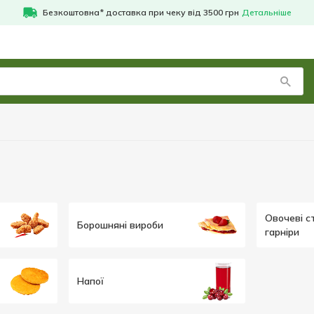
Безкоштовна* доставка при чеку від 3500 грн
Детальніше
Овочеві с
Борошняні вироби
гарніри
Напої