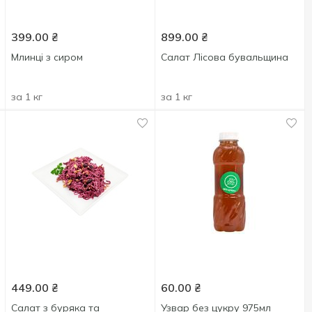
399.00
₴
899.00
₴
Млинці з сиром
Салат Лісова бувальщина
за 1 кг
за 1 кг
449.00
₴
60.00
₴
Салат з буряка та
Узвар без цукру 975мл