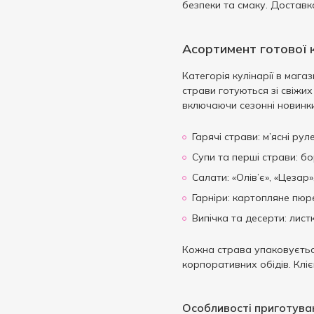
безпеки та смаку. Доставка
Асортимент готової к
Категорія кулінарії в мага
страви готуються зі свіжих
включаючи сезонні новинки
Гарячі страви: м’ясні рул
Супи та перші страви: бо
Салати: «Олів’є», «Цезар»
Гарніри: картопляне пюре,
Випічка та десерти: листк
Кожна страва упаковується 
корпоративних обідів. Кліє
Особливості приготува