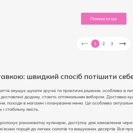
Показати ще
1
2
3
ставкою: швидкий спосіб потішити себ
ття змушує шукати зручні та практичні рішення, особливо в пит
доставлені додому, стають оптимальним вибором. Доставка кулі
я, походи в магазин і планування меню. Це особливо актуально дл
 і стабільну якість.
пропонує різноманітну кулінарію, доступну для замовлення чере
 м’ясних порцій до легких салатів та вишуканих десертів. Вся п