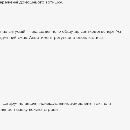
 збереженні домашнього затишку.
них ситуацій — від щоденного обіду до святкової вечері. Усі
а відмінний смак. Асортимент регулярно оновлюється,
у. Це зручно як для індивідуальних замовлень, так і для
ільності смаку кожної страви.