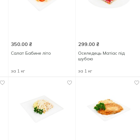
350.00
₴
299.00
₴
Салат Бабине літо
Оселедець Матіас під
шубою
за 1 кг
за 1 кг