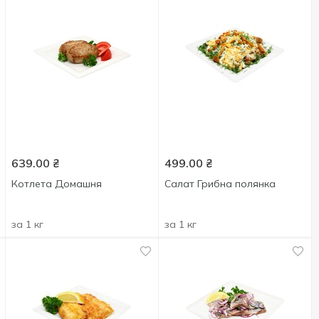
639.00
₴
499.00
₴
Котлета Домашня
Салат Грибна полянка
за 1 кг
за 1 кг