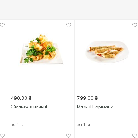
490.00
₴
799.00
₴
Жюльєн в млинці
Млинці Норвезькі
за 1 кг
за 1 кг