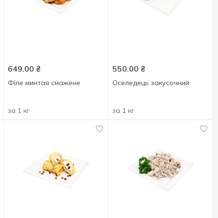
649.00
₴
550.00
₴
Філе минтая смажене
Оселедець закусочний
за 1 кг
за 1 кг