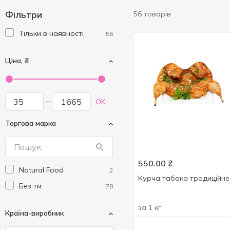
Фільтри
56 товарів
Тільки в наявності
56
Ціна, ₴
OK
Торгова марка
550.00
₴
Natural Food
2
Курча табака традиційне
Без тм
78
за 1 кг
Країна-виробник