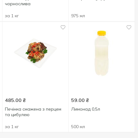
чорнослива
за 1 кг
975 мл
485.00
₴
59.00
₴
Печінка смажена з перцем
Лимонад 0,5л
та цибулею
за 1 кг
500 мл