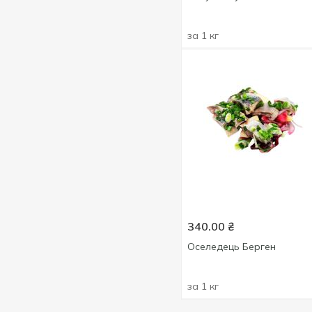
за 1 кг
340.00
₴
Оселедець Берген
за 1 кг