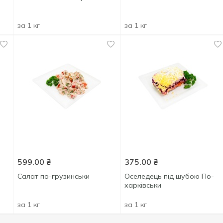
за 1 кг
за 1 кг
599.00
₴
375.00
₴
Салат по-грузинськи
Оселедець під шубою По-
харківськи
за 1 кг
за 1 кг