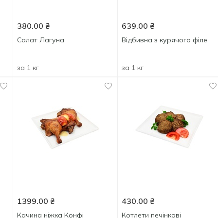
380.00
₴
639.00
₴
Салат Лагуна
Відбивна з курячого філе
за 1 кг
за 1 кг
1399.00
₴
430.00
₴
Качина ніжка Конфі
Котлети печінкові