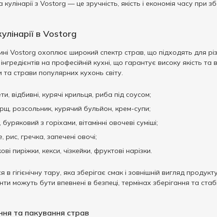
 кулінарії з Vostorg — це зручність, якість і економія часу при
улінарії в Vostorg
зині Vostorg охоплює широкий спектр страв, що підходять для різ
 інгредієнтів на професійній кухні, що гарантує високу якість т
 та страви популярних кухонь світу.
ети, відбивні, курячі крильця, риба під соусом;
рщ, розсольник, курячий бульйон, крем-супи;
, буряковий з горіхами, вітамінні овочеві суміші;
 рис, гречка, запечені овочі;
ові пиріжки, кекси, чізкейки, фруктові нарізки.
в гігієнічну тару, яка зберігає смак і зовнішній вигляд продукт
нти можуть бути впевнені в безпеці, термінах зберігання та стаб
ння та пакування страв