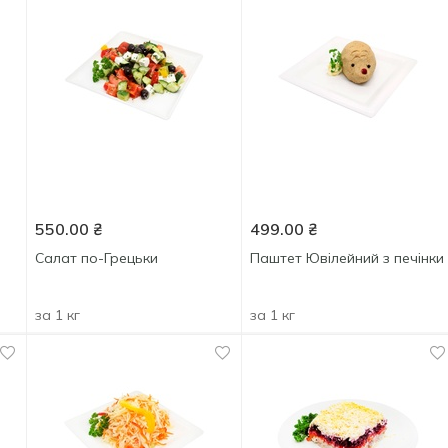
550.00
₴
499.00
₴
Салат по-Грецьки
Паштет Ювілейний з печінки
за 1 кг
за 1 кг