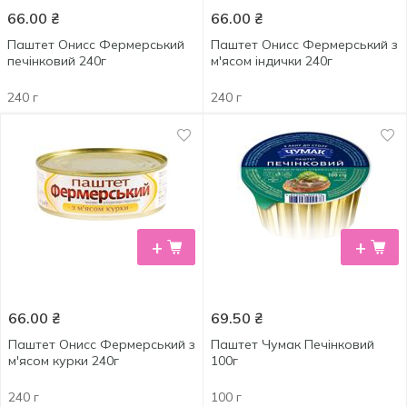
66.00
₴
66.00
₴
Паштет Онисс Фермерський
Паштет Онисс Фермерський з
печінковий 240г
м'ясом індички 240г
240 г
240 г
+
+
66.00
₴
69.50
₴
Паштет Онисс Фермерський з
Паштет Чумак Печінковий
м'ясом курки 240г
100г
240 г
100 г