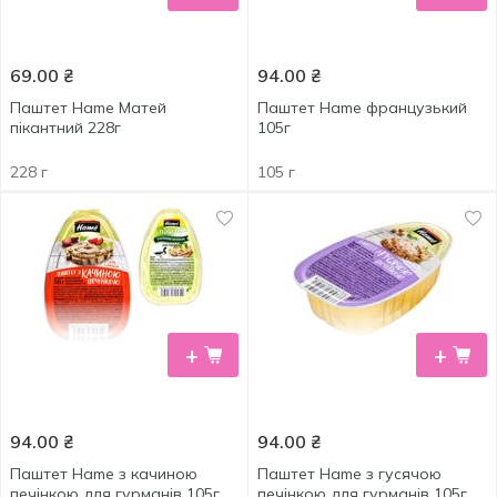
69.00
₴
94.00
₴
Паштет Hame Матей
Паштет Hame французький
пікантний 228г
105г
228 г
105 г
+
+
94.00
₴
94.00
₴
Паштет Hame з качиною
Паштет Hame з гусячою
печінкою для гурманів 105г
печінкою для гурманів 105г