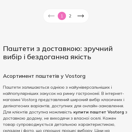
1
2
Паштети з доставкою: зручний
вибір і бездоганна якість
Асортимент паштетів у Vostorg
Паштети залишаються однією з найуніверсальніших і
найпопулярніших закусок на ринку гастрономії. В інтернет-
магазині Vostorg представлений широкий вибір класичних і
делікатесних варіантів, доступних для онлайн-замовлення.
Для клієнтів доступна можливість
купити паштет Vostorg
з
доставкою додому, не виходячи з власної оселі. Кожен
товар супроводжується детальною характеристикою,
складом і фото, що спрощує процес вибору. Ціни на