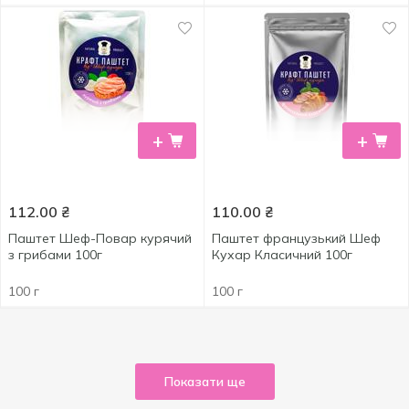
+
+
112.00
₴
110.00
₴
Паштет Шеф-Повар курячий
Паштет французький Шеф
з грибами 100г
Кухар Класичний 100г
100 г
100 г
Показати ще