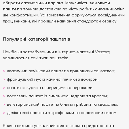
обирати оптимальний варіант. Можливість
замовити
паштет
з точною доставкою по місту робить онлайн-шопінг
ще комфортнішим. Усі замовлення формуються досвідченими
працівниками, які пройшли навчання стандартам сервісу.
Популярні категорії паштетів
Найбільш затребуваними в інтернет-магазині Vostorg
залишаються такі типи паштетів:
класичний печінковий паштет з прянощами та маслом;
французький мус із качиної печінки з інжиром;
паштет із курки з печерицями та вершками;
лососевий паштет із лимонною цедрою та кропом;
вегетаріанський паштет із білими грибами та квасолею;
делікатесні паштети з трюфелями та вершковим сиром.
Кожен вид має унікальний склад, термін придатності та