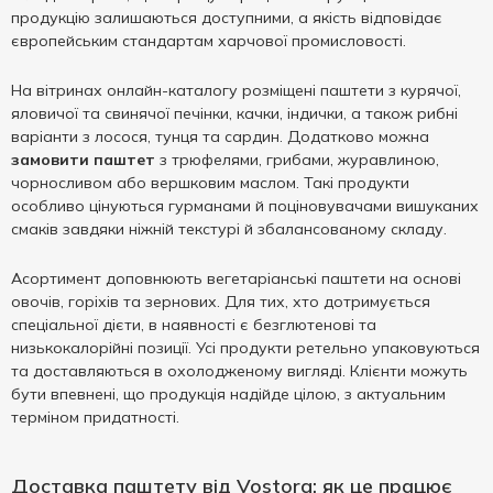
продукцію залишаються доступними, а якість відповідає
європейським стандартам харчової промисловості.
На вітринах онлайн-каталогу розміщені паштети з курячої,
яловичої та свинячої печінки, качки, індички, а також рибні
варіанти з лосося, тунця та сардин. Додатково можна
замовити паштет
з трюфелями, грибами, журавлиною,
чорносливом або вершковим маслом. Такі продукти
особливо цінуються гурманами й поціновувачами вишуканих
смаків завдяки ніжній текстурі й збалансованому складу.
Асортимент доповнюють вегетаріанські паштети на основі
овочів, горіхів та зернових. Для тих, хто дотримується
спеціальної дієти, в наявності є безглютенові та
низькокалорійні позиції. Усі продукти ретельно упаковуються
та доставляються в охолодженому вигляді. Клієнти можуть
бути впевнені, що продукція надійде цілою, з актуальним
терміном придатності.
Доставка паштету від Vostorg: як це працює