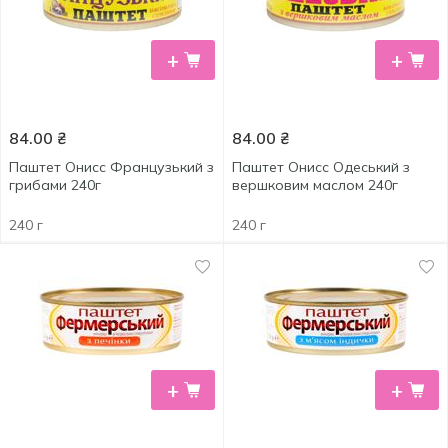
+
+
84.00
₴
84.00
₴
Паштет Онисс Французький з
Паштет Онисс Одеський з
грибами 240г
вершковим маслом 240г
240 г
240 г
+
+