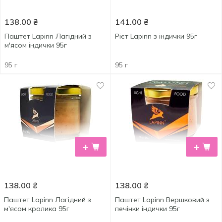
138.00
₴
141.00
₴
Паштет Lapinn Лагідний з
Рієт Lapinn з індички 95г
м'ясом індички 95г
95 г
95 г
+
+
138.00
₴
138.00
₴
Паштет Lapinn Лагідний з
Паштет Lapinn Вершковий з
м'ясом кролика 95г
печінки індички 95г