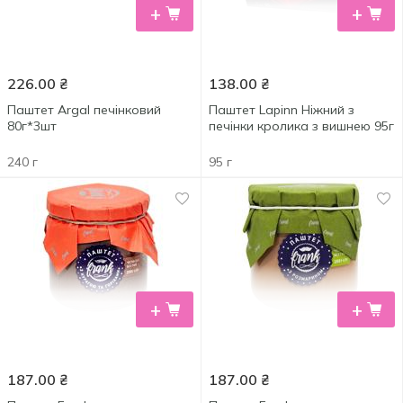
+
+
226.00
₴
138.00
₴
Паштет Argal печінковий
Паштет Lapinn Ніжний з
80г*3шт
печінки кролика з вишнею 95г
240 г
95 г
+
+
187.00
₴
187.00
₴