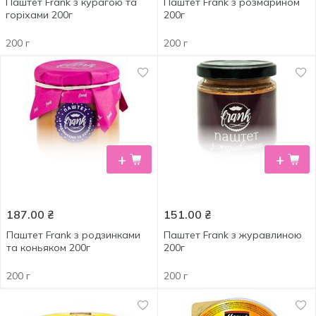
Паштет Frank з курагою та
Паштет Frank з розмарином
горіхами 200г
200г
200 г
200 г
+
+
187.00
₴
151.00
₴
Паштет Frank з родзинками
Паштет Frank з журавлиною
та коньяком 200г
200г
200 г
200 г