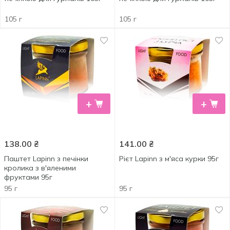
105 г
105 г
+
+
138.00
₴
141.00
₴
Паштет Lapinn з печінки
Рієт Lapinn з м'яса курки 95г
кролика з в'яленими
фруктами 95г
95 г
95 г