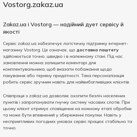
Vostorg.zakaz.ua
Zakaz.ua і Vostorg — надійний дует сервісу й
якості
Сервіс zakaz.ua забезпечує логістичну підтримку інтернет-
магазину Vostorg. Це означає, що
доставка паштету
здійснюється точно, швидко і в належному стані. Під час
замовлення можна залишити коментарі для
комплектувальника, щоб вказати побажання щодо
пакування або терміну придатності. Така персоналізація
робить сервіс зручним навіть для найвибагливіших клієнтів.
Співпраця з zakaz.ua дозволяє охопити безліч населених
пунктів і запропонувати гнучку систему часових слотів. При
цьому клієнт отримує сповіщення на кожному етапі обробки
та може бути впевнений у збереженні покупки. Навіть у
несприятливих погодних умовах сервіс працює стабільно та
точно.