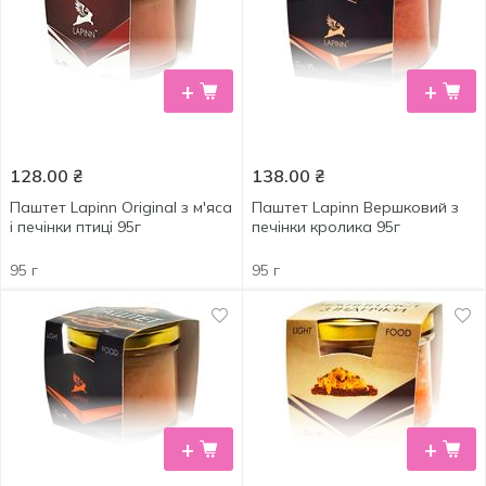
+
+
128.00
₴
138.00
₴
Паштет Lapinn Original з м'яса
Паштет Lapinn Вершковий з
і печінки птиці 95г
печінки кролика 95г
95 г
95 г
+
+