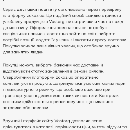
Сервіс
доставки паштету
організовано через перевірену
платформу zakaz.ua. Це надійний спосіб швидко отримати
улюблену продукцію з Vostorg, не витрачаючи час на похід
до магазину. Оформлення замовлення не потребує
спеціальних навичок: достатньо зайти на сайт, вибрати
потрібні позиції, додати їх у кошик і вказати адресу доставки.
Покупка займає лише кілька хвилин, що особливо зручно
для зайнятих людей.
Покупці можуть вибрати бажаний час доставки й
відстежувати статус замовлення в режимі онлайн.
Співробітники платформи zakaz.ua оперативно
комплектують продукти, дотримуючись усіх санітарних норм
і температурного режиму, що особливо важливо при
транспортуванні делікатесів, таких як паштети. Контроль
логістики здійснюється в реальному часі, що виключає
затримки або помилки.
Зручний інтерфейс сайту Vostorg дозволяє легко
орієнтуватися в каталозі, порівнювати ціни, читати відгуки та