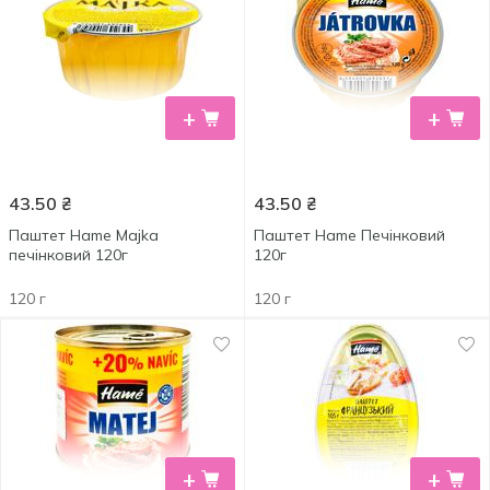
+
+
43.50
₴
43.50
₴
Паштет Hame Majka
Паштет Hame Печінковий
печінковий 120г
120г
120 г
120 г
+
+