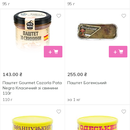
95 г
95 г
+
+
143.00
₴
255.00
₴
Паштет Gourmet Cazorla Pata
Паштет Богемський
Negra Класичний зі свинини
110г
110 г
за 1 кг