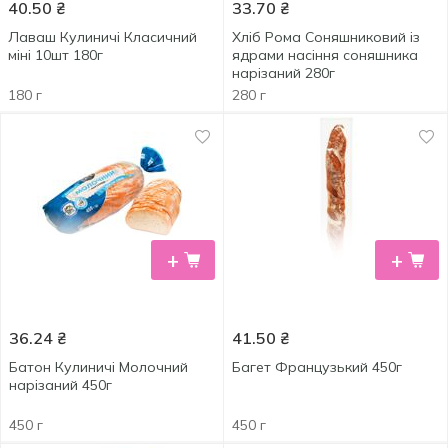
40.50
₴
33.70
₴
Лаваш Кулиничі Класичний
Хліб Рома Соняшниковий із
міні 10шт 180г
ядрами насіння соняшника
нарізаний 280г
180 г
280 г
+
+
36.24
₴
41.50
₴
Батон Кулиничі Молочний
Багет Французький 450г
нарізаний 450г
450 г
450 г