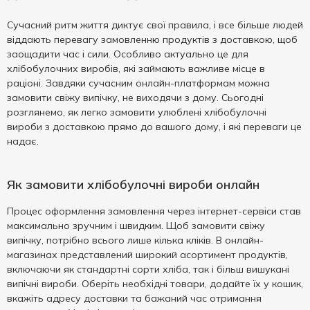
Сучасний ритм життя диктує свої правила, і все більше людей
віддають перевагу замовленню продуктів з доставкою, щоб
заощадити час і сили. Особливо актуально це для
хлібобулочних виробів, які займають важливе місце в
раціоні. Завдяки сучасним онлайн-платформам можна
замовити свіжу випічку, не виходячи з дому. Сьогодні
розглянемо, як легко замовити улюблені хлібобулочні
вироби з доставкою прямо до вашого дому, і які переваги це
надає.
Як замовити хлібобулочні вироби онлайн
Процес оформлення замовлення через інтернет-сервіси став
максимально зручним і швидким. Щоб замовити свіжу
випічку, потрібно всього лише кілька кліків. В онлайн-
магазинах представлений широкий асортимент продуктів,
включаючи як стандартні сорти хліба, так і більш вишукані
випічні вироби. Оберіть необхідні товари, додайте їх у кошик,
вкажіть адресу доставки та бажаний час отримання