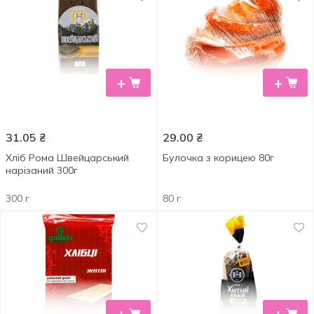
+
+
31.05
₴
29.00
₴
Хліб Рома Швейцарський
Булочка з корицею 80г
нарізаний 300г
300 г
80 г