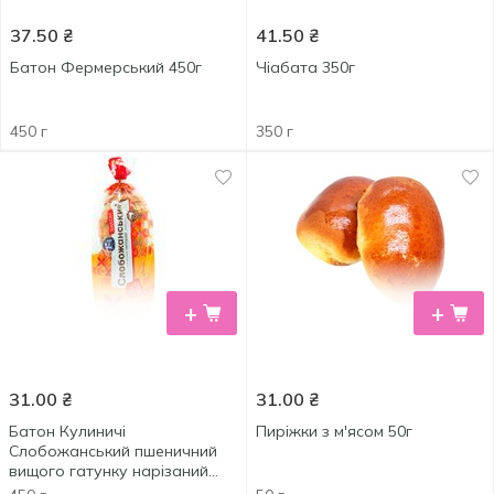
37.50
₴
41.50
₴
Батон Фермерський 450г
Чіабата 350г
450 г
350 г
+
+
31.00
₴
31.00
₴
Батон Кулиничі
Пиріжки з м'ясом 50г
Слобожанський пшеничний
вищого гатунку нарізаний
450г