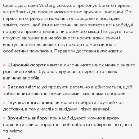
Сервіс доставки Vostorg.zakaz.ua пропонує багато переваг,
які роблять цей процес максимально зручним і вигідним. По-
перше, ви отримуєте можливість заощадити час, адже
замість того, щоб йти в магазин, ви замовляєте всі необхідні
продукти прямо з дивана чи робочого місця. По-друге, така
покупка звільняє від необхідності носити важкі сумки і
коштує значно дешевше, ніж походи по магазинах з
особистими покупками. Переваги доставки включають:
Широкий асортимент:
в онлайн-магазинах можна знайти
різні види хліба, булочок, круасанів, пирогів та інших
випічних виробів.
Висока якість:
усі продукти ретельно відбираються, щоб
забезпечити клієнтів тільки свіжими і смачними товарами.
Гнучкість доставки:
ви можете вибрати зручний час
доставки, в тому числі на вихідних і пізно ввечері.
Зручність вибору:
при необхідності можна відразу
порівняти кілька варіантів, щоб вибрати найкраще за ціною
та якістю.