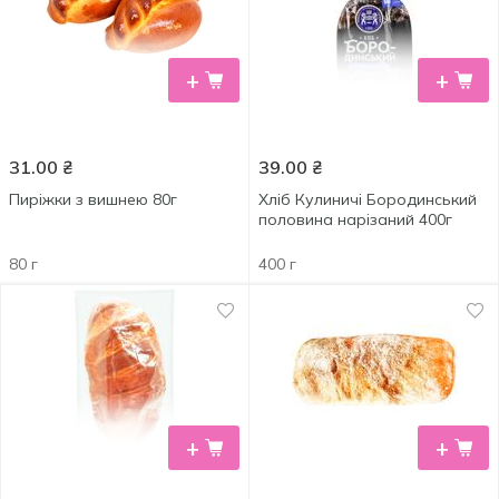
+
+
31.00
₴
39.00
₴
Пиріжки з вишнею 80г
Хліб Кулиничі Бородинський
половина нарізаний 400г
80 г
400 г
+
+