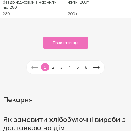
бездріжджовий з насінням
житні 200г
чіа 280г
280 г
200 г
Показати ще
1
2
3
4
5
6
Пекарня
Як замовити хлібобулочні вироби з
доставкою на дім