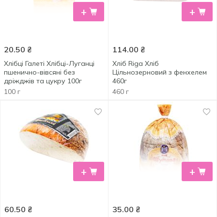
+
+
20.50
₴
114.00
₴
Хлібці Галеті Хлібці-Луганці
Хліб Riga Хліб
пшенично-вівсяні без
Цільнозерновий з фенхелем
дріжджів та цукру 100г
460г
100 г
460 г
+
+
60.50
₴
35.00
₴