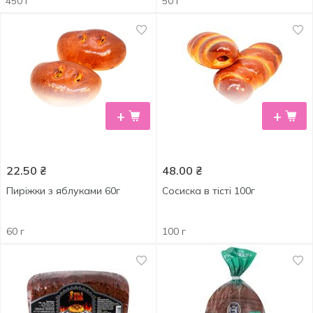
450 г
50 г
+
+
22.50
₴
48.00
₴
Пиріжки з яблуками 60г
Сосиска в тісті 100г
60 г
100 г