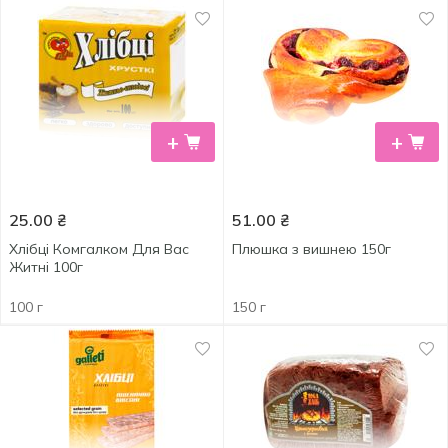
+
+
25.00
₴
51.00
₴
Хлібці Комгалком Для Вас
Плюшка з вишнею 150г
Житні 100г
100 г
150 г