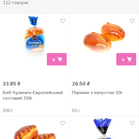
112 товарів
+
+
33.85
₴
26.50
₴
Хліб Кулиничі Європейський
Пиріжки з капустою 50г
тостовий 330г
330 г
50 г