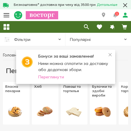
Безкоштовна* доставка при чеку від 3500 грн
Детальніше
1
Популярні
Фільтри
Головна
Пекарня
Бонуси за ваші замовлення!
Ними можна сплатити за доставку
Пекарня
або додаткові збори.
Переглянути
Власна
Хліб
Лаваші та
Булочки та
Коржі
пекарня
тортилья
здобні
тарта
вироби