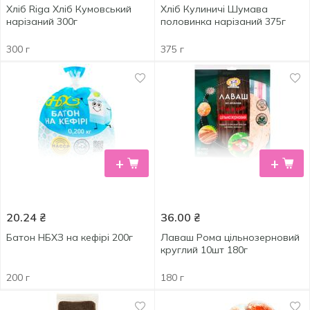
Хліб Riga Хліб Кумовський
Хліб Кулиничі Шумава
нарізаний 300г
половинка нарізаний 375г
300 г
375 г
+
+
20.24
₴
36.00
₴
Батон НБХЗ на кефірі 200г
Лаваш Рома цільнозерновий
круглий 10шт 180г
200 г
180 г