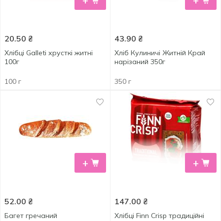
+
+
20.50
₴
43.90
₴
Хлібці Galleti хрусткі житні
Хліб Кулиничі Житній Край
100г
нарізаний 350г
100 г
350 г
+
+
52.00
₴
147.00
₴
Багет гречаний
Хлібці Finn Crisp традиційні