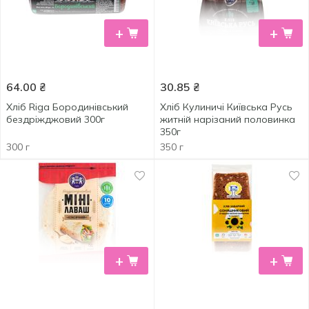
+
+
64.00
₴
30.85
₴
Хліб Riga Бородинівський
Хліб Кулиничі Київська Русь
бездріжджовий 300г
житній нарізаний половинка
350г
300 г
350 г
+
+