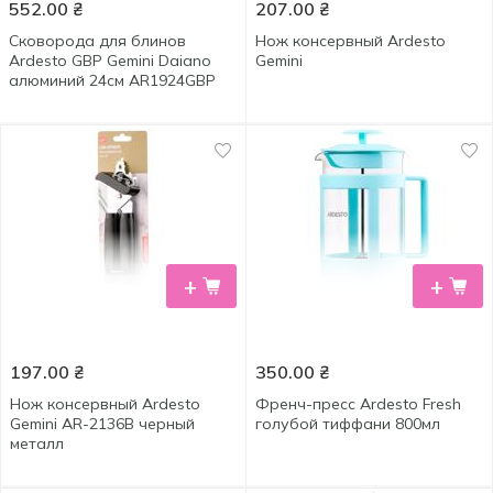
552.00
₴
207.00
₴
Сковорода для блинов
Нож консервный Ardesto
Ardesto GBP Gemini Daiano
Gemini
алюминий 24см AR1924GBP
+
+
197.00
₴
350.00
₴
Нож консервный Ardesto
Френч-пресс Ardesto Fresh
Gemini AR-2136B черный
голубой тиффани 800мл
металл