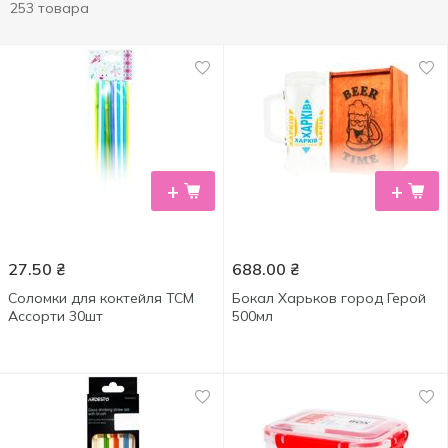
253 товара
+
+
27.50
₴
688.00
₴
Соломки для коктейля ТСМ
Бокал Харьков город Герой
Ассорти 30шт
500мл