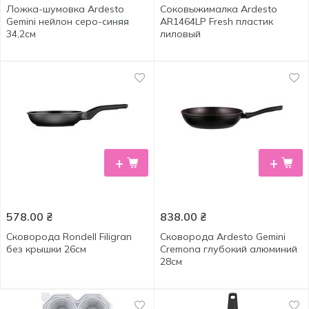
Ложка-шумовка Ardesto
Соковыжималка Ardesto
Gemini нейлон серо-синяя
AR1464LP Fresh пластик
34,2см
лиловый
+
+
578.00
₴
838.00
₴
Сковорода Rondell Filigran
Сковорода Ardesto Gemini
без крышки 26см
Cremona глубокий алюминий
28см