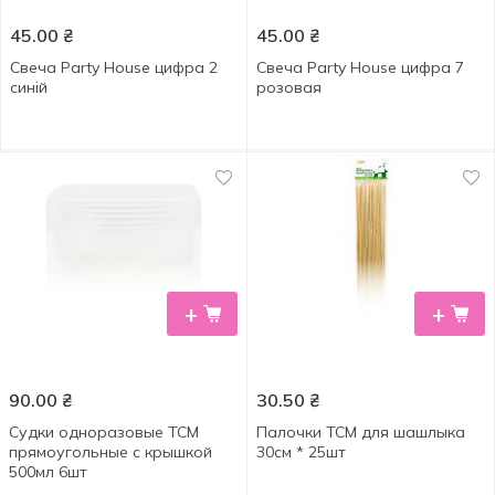
45.00
₴
45.00
₴
Свеча Party House цифра 2
Свеча Party House цифра 7
синій
розовая
+
+
90.00
₴
30.50
₴
Судки одноразовые ТСМ
Палочки ТСМ для шашлыка
прямоугольные с крышкой
30см * 25шт
500мл 6шт