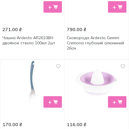
+
+
271.00
₴
790.00
₴
Чашка Ardesto AR2610BH
Сковорода Ardesto Gemini
двойное стекло 100мл 2шт
Cremona глубокий алюминий
26см
+
+
170.00
₴
116.00
₴