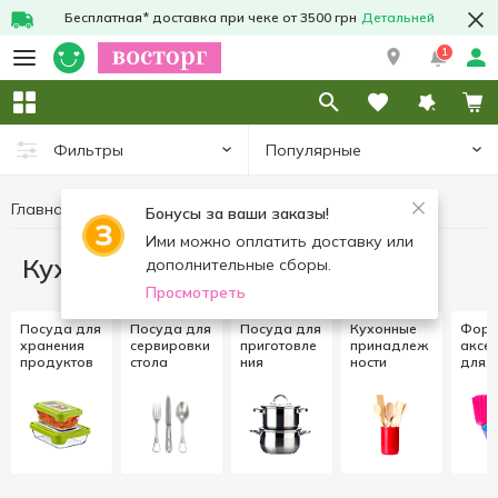
Бесплатная* доставка при чеке от 3500 грн
Детальней
1
Популярные
Фильтры
Главная
Кухня
Бонусы за ваши заказы!
Ими можно оплатить доставку или
Кухня
дополнительные сборы.
Просмотреть
Посуда для
Посуда для
Посуда для
Кухонные
Форм
хранения
сервировки
приготовле
принадлеж
аксе
продуктов
стола
ния
ности
для
выпе