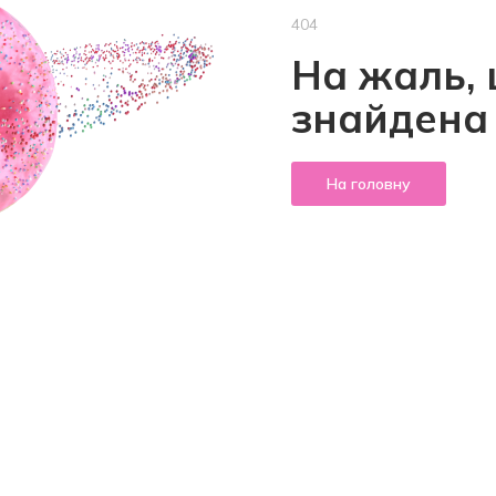
404
На жаль, 
знайдена
На головну