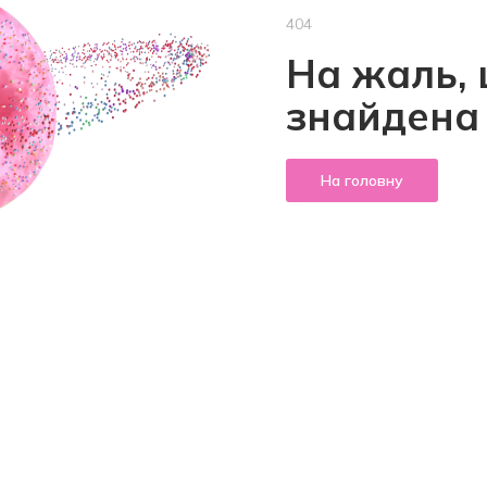
404
На жаль, 
знайдена
На головну