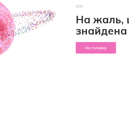
404
На жаль, 
знайдена
На головну