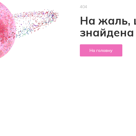
404
На жаль, 
знайдена
На головну