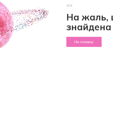
404
На жаль, 
знайдена
На головну