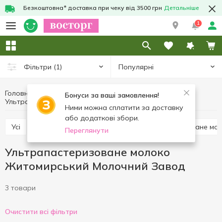
Безкоштовна* доставка при чеку від 3500 грн
Детальніше
1
Популярні
Фільтри
(1)
Головна
Молоко
Яйця та молочні продукти
Бонуси за ваші замовлення!
Ультрапастеризоване молоко Житомирський Молочний Завод
Ультрапастеризоване молоко
Ними можна сплатити за доставку
або додаткові збори.
Усі
Ультрапастеризоване молоко
Пастеризоване мо
Переглянути
Ультрапастеризоване молоко
Житомирський Молочний Завод
3 товари
Очистити всі фільтри