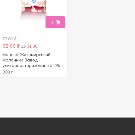
+
73.00
₴
62.00
₴
до 31.08
Молоко Житомирський
Молочний Завод
ультрапастеризоване 3,2%
900г
900 г