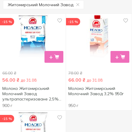
Житомирський Молочний Завод
-15 %
-15 %
+
+
66.00
₴
78.00
₴
56.00
₴
66.00
₴
до 31.08
до 31.08
Молоко Житомирський
Молоко Житомирський
Молочний Завод
Молочний Завод 3,2% 950г
ультрапастеризоване 2,5%
0,9кг
900 г
950 г
-15 %