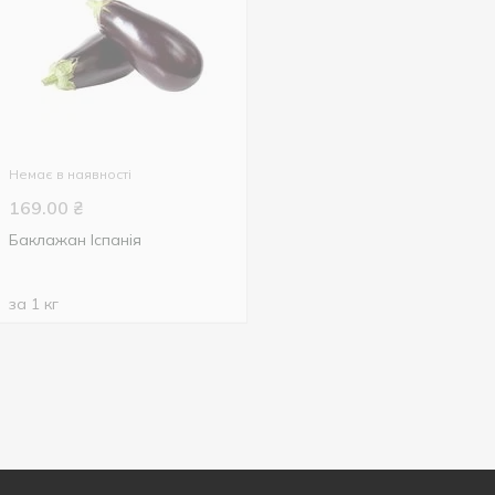
Немає в наявності
169.00
₴
Баклажан Іспанія
за 1 кг