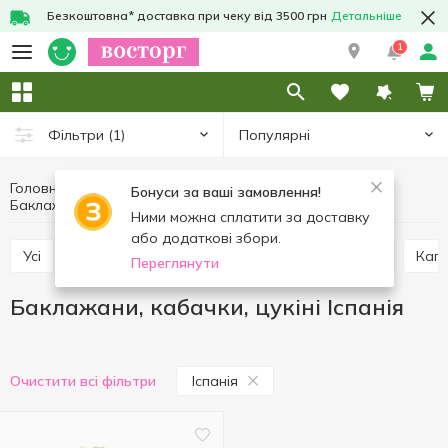
Безкоштовна* доставка при чеку від 3500 грн
Детальніше
1
Популярні
Фільтри
(1)
Головна
Фрукти та овочі
Овочі
Бонуси за ваші замовлення!
Баклажани, кабачки, цукіні Іспанія
Баклажани, кабачки, цукіні
Ними можна сплатити за доставку
або додаткові збори.
Усі
Помідори
Цибуля, часник
Картопля
Кап
Переглянути
Баклажани, кабачки, цукіні Іспанія
Іспанія
Очистити всі фільтри