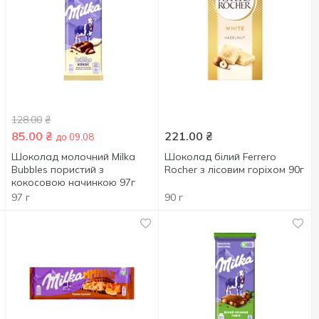
128.00
₴
85.00
₴
221.00
₴
до 09.08
Шоколад молочний Milka
Шоколад білий Ferrero
Bubbles пористий з
Rocher з лісовим горіхом 90г
кокосовою начинкою 97г
97 г
90 г