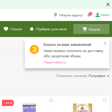
1
Увійти
Оберіть адресу
Списки
Підбірка для мене
Кошик
Бонуси за ваші замовлення!
Ними можна сплатити за доставку
або додаткові збори.
Переглянути
Показати спочатку:
Популярні
-34 %