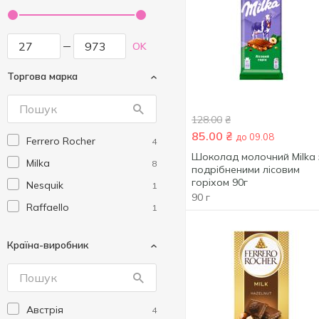
OK
Торгова марка
128.00
₴
85.00
₴
до 09.08
Ferrero Rocher
4
Шоколад молочний Milka 
Milka
8
подрібненими лісовим
горіхом 90г
Nesquik
1
90 г
Raffaello
1
Країна-виробник
Австрія
4