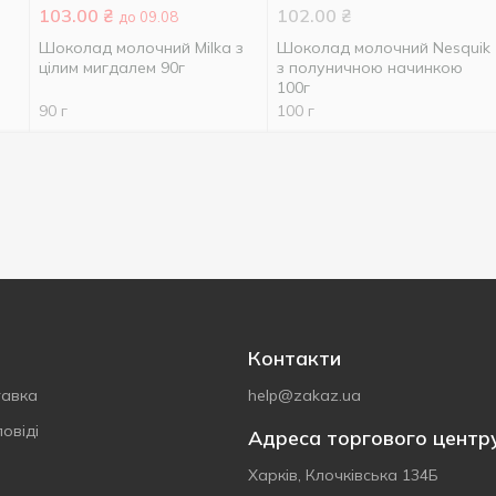
103.00
₴
102.00
₴
до 09.08
Шоколад молочний Milka з
Шоколад молочний Nesquik
цілим мигдалем 90г
з полуничною начинкою
100г
90 г
100 г
Контакти
тавка
help@zakaz.ua
овіді
Адреса торгового центр
Харків, Клочківська 134Б