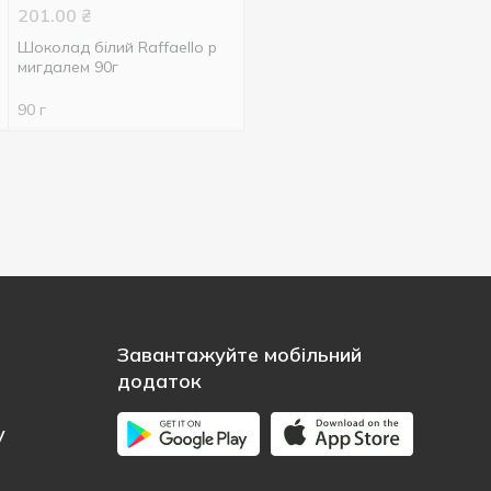
201.00
₴
Шоколад білий Raffaello p
мигдалем 90г
90 г
Завантажуйте мобільний
додаток
у