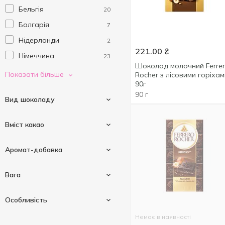
Бельгія
20
Болгарія
7
Нідерланди
2
221.00
₴
Німеччина
23
Шоколад молочний Ferre
Польща
14
Показати більше
Rocher з лісовими горіхам
90г
Туреччина
4
90 г
Вид шоколаду
Угорщина
1
Україна
112
Вміст какао
Франція
17
Білий
2
Швейцарія
Аромат-добавка
16
Молочний
9
Іспанія
4
28 %
3
Вага
Пористий
1
Італія
6
29 %
1
Чорний
2
Арахіс
1
Особливість
70 %
1
Горіхи
3
Немає в наявності
37 г
1