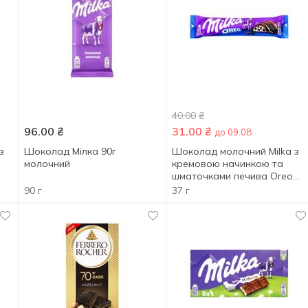
40.00
₴
96.00
₴
31.00
₴
до 09.08
з
Шоколад Мілка 90г
Шоколад молочний Milka з
молочний
кремовою начинкою та
шматочками печива Oreo
37г
90 г
37 г