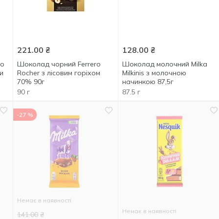
221.00
₴
128.00
₴
ro
Шоколад чорний Ferrero
Шоколад молочний Milka
и
Rocher з лісовим горіхом
Milkinis з молочною
70% 90г
начинкою 87,5г
90 г
87.5 г
-27 %
Немає в наявності
Немає в наявності
141.00
₴