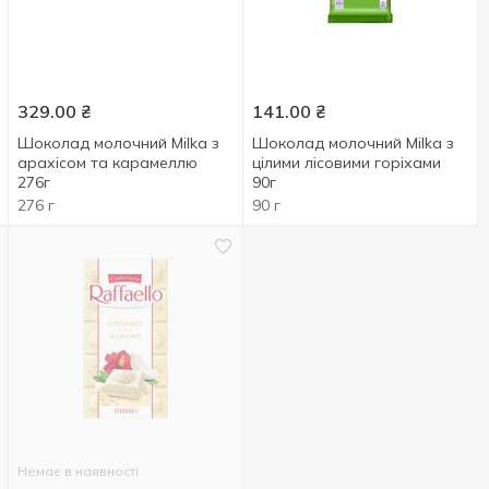
329.00
₴
141.00
₴
Шоколад молочний Milka з
Шоколад молочний Milka з
арахісом та карамеллю
цілими лісовими горіхами
276г
90г
276 г
90 г
Немає в наявності